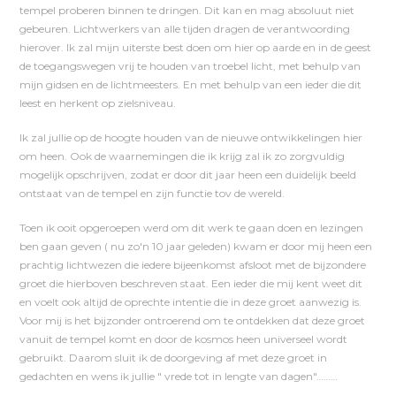
tempel proberen binnen te dringen. Dit kan en mag absoluut niet
gebeuren. Lichtwerkers van alle tijden dragen de verantwoording
hierover. Ik zal mijn uiterste best doen om hier op aarde en in de geest
de toegangswegen vrij te houden van troebel licht, met behulp van
mijn gidsen en de lichtmeesters. En met behulp van een ieder die dit
leest en herkent op zielsniveau.
Ik zal jullie op de hoogte houden van de nieuwe ontwikkelingen hier
om heen. Ook de waarnemingen die ik krijg zal ik zo zorgvuldig
mogelijk opschrijven, zodat er door dit jaar heen een duidelijk beeld
ontstaat van de tempel en zijn functie tov de wereld.
Toen ik ooit opgeroepen werd om dit werk te gaan doen en lezingen
ben gaan geven ( nu zo'n 10 jaar geleden) kwam er door mij heen een
prachtig lichtwezen die iedere bijeenkomst afsloot met de bijzondere
groet die hierboven beschreven staat. Een ieder die mij kent weet dit
en voelt ook altijd de oprechte intentie die in deze groet aanwezig is.
Voor mij is het bijzonder ontroerend om te ontdekken dat deze groet
vanuit de tempel komt en door de kosmos heen universeel wordt
gebruikt. Daarom sluit ik de doorgeving af met deze groet in
gedachten en wens ik jullie " vrede tot in lengte van dagen"………