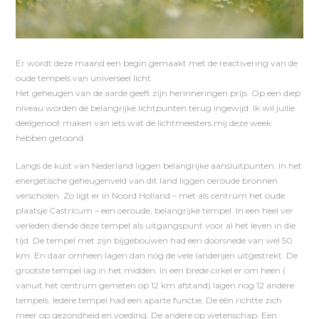
Er wordt deze maand een begin gemaakt met de reactivering van de
oude tempels van universeel licht.
Het geheugen van de aarde geeft zijn herinneringen prijs. Op een diep
niveau worden de belangrijke lichtpunten terug ingewijd. Ik wil jullie
deelgenoot maken van iets wat de lichtmeesters mij deze week
hebben getoond.
Langs de kust van Nederland liggen belangrijke aansluitpunten. In het
energetische geheugenveld van dit land liggen oeroude bronnen
verscholen. Zo ligt er in Noord Holland – met als centrum het oude
plaatsje Castricum – een oeroude, belangrijke tempel. In een heel ver
verleden diende deze tempel als uitgangspunt voor al het leven in die
tijd. De tempel met zijn bijgebouwen had een doorsnede van wel 50
km. En daar omheen lagen dan nog de vele landerijen uitgestrekt. De
grootste tempel lag in het midden. In een brede cirkel er om heen (
vanuit het centrum gemeten op 12 km afstand) lagen nog 12 andere
tempels. Iedere tempel had een aparte functie. De èèn richtte zich
meer op gezondheid en voeding. De andere op wetenschap. Een