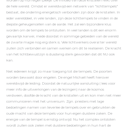
worden op hun eigen plekje. De invloed van deze kristallen reikt over
de hele wereld. Omdat er wereldwijd een netwerk van "lichttempels"
bestaat, die onderling energetisch verbonden zijn door de kristallen. In
ieder werelddeel, in vele landen, zijn deze lichttempels te vinden in de
diepste geheugencellen van de aarde. Het zal een bijzondere klus
worden om de tempels te ontsluiten. In veel landen is dit een enorm
gevaarlijk karwei, mede doordat in sommige gebieden van de wereld
de zwarte magie nog erg sterk is. Vele lichtwerkers overal ter wereld
zullen zich verbinden en samen werken om dit te realiseren. De kracht
van het lichtbewustzijn is dusdanig sterk geworden dat dit NU ook
kan.
Niet iedereen krijgt zo maar toegang tot die tempels. De poorten
worden bewaakt door engelen. De engel Michaël heeft hierover
wereldwijd de leiding. Doordat de natuurlijke aansluiting ( lees voor
meer info de uitwerkingen van de lezingen) naar de kosmos
verdween, doofde de kracht van de kristallen uit en kon men niet meer
communiceren met het universum. Zgn. priesters met lage
bedoelingen namen van lieverlee de tempels over en gebruikten de
oude macht van deze tempels voor hun eigen duistere zaken. De
energie van de tempel is ernstig ontwijd. Nu het complex ontsloten
wordt zullen ook zielen met duistere bedoelingen in hun hart de