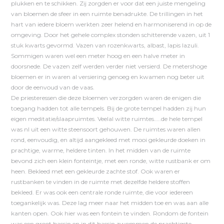
plukken en te schikken. Zij zorgden er voor dat een juiste mengeling
van bloemen de sfeer in een ruimte benadrukte. De trillingen in het
hart van iedere bloem werkten zeer helend en harmoniserend in op de
omgeving. Door het gehele complex stonden schitterende vazen, uit 1
stuk kwarts gevormd. Vazen van rozenkwarts, albast, lapis lazuli.
Sommigen waren wel een meter hoog en een halve meter in
doorsnede. De vazen zelf werden verder niet versierd. De metershoge
bloemen er in waren al versiering genoeg en kwamen nog beter uit
door de eenvoud van de vaas.
De priesteressen die deze bloemen verzorgden waren de enigen die
toegang hadden tot alle tempels. Bij de grote tempel hadden zij hun
eigen meditatie/slaapruimtes. Veelal witte ruimtes…..de hele tempel
was nl uit een witte steensoort gehouwen. De ruimtes waren allen
rond, eenvoudig, en altijd aangekleed met mooi gekleurde doeken in
prachtige, warme, heldere tinten. In het midden van de ruimte
bevond zich een klein fonteintje, met een ronde, witte rustbank er om
heen. Bekleed met een gekleurde zachte stof. Ook waren er
rustbanken te vinden in de ruimte met dezelfde heldere stoffen
bekleed. Er was ook een centrale ronde ruimte, die voor iedereen
toegankelijk was. Deze lag meer naar het midden toe en was aan alle
kanten open. Ook hier was een fontein te vinden. Rondom de fontein
was een groot bassin en in dit bassin zwommen de prachtigste