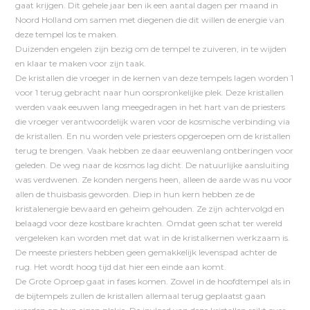
gaat krijgen. Dit gehele jaar ben ik een aantal dagen per maand in
Noord Holland om samen met diegenen die dit willen de energie van
deze tempel los te maken.
Duizenden engelen zijn bezig om de tempel te zuiveren, in te wijden
en klaar te maken voor zijn taak.
De kristallen die vroeger in de kernen van deze tempels lagen worden 1
voor 1 terug gebracht naar hun oorspronkelijke plek. Deze kristallen
werden vaak eeuwen lang meegedragen in het hart van de priesters
die vroeger verantwoordelijk waren voor de kosmische verbinding via
de kristallen. En nu worden vele priesters opgeroepen om de kristallen
terug te brengen. Vaak hebben ze daar eeuwenlang ontberingen voor
geleden. De weg naar de kosmos lag dicht. De natuurlijke aansluiting
was verdwenen. Ze konden nergens heen, alleen de aarde was nu voor
allen de thuisbasis geworden. Diep in hun kern hebben ze de
kristalenergie bewaard en geheim gehouden. Ze zijn achtervolgd en
belaagd voor deze kostbare krachten. Omdat geen schat ter wereld
vergeleken kan worden met dat wat in de kristalkernen werkzaam is.
De meeste priesters hebben geen gemakkelijk levenspad achter de
rug. Het wordt hoog tijd dat hier een einde aan komt.
De Grote Oproep gaat in fases komen. Zowel in de hoofdtempel als in
de bijtempels zullen de kristallen allemaal terug geplaatst gaan