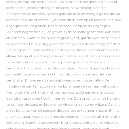
de harten van alle betrokkenen. De steen nam die gloed op en zond
deze als een groet omhoog de kosmos in. Na verloop van tijd
antwoordde de kosmos. Als een golf van licht en energie golfde dit via
de steen naar de priesters. Zij namen dit in zich op en konden aan hun
dagelijks werk beginnen. Iedere persoon die zij op die dag tegen
kwamen begroetten zij. Zo gaven zij de hemelse groet door aan allen
en iedereen. Want de mens die begroet werd, gaf dit weer door aan de
volgende enz De hele dag golfde de energie van de ochtendgroet door
het complex en men voelde daardoor een intense verbondenheid met
elkaar. De groet werd uitgesproken met de mond. Men noemde elkaar
bij de familienaam, en de titel die paste bij de arbeid die men
verrichtte. En dit alles in het diepste respect. Er werd geen onderscheid
gemaakt tussen mensen noch naar de vorm van arbeid die men
verrichtte.. Er was een diepe gelijkwaardigheid tussen allen. De
handen werden ter hoogte van de borst tegen elkaar aan gehouden.
Men tikte met de handen lichtjes het voorhoofd aan en men boog
daarbij enigszins het hoofd in een knikje. Dan bracht men de handen
terug naar de borst en liet men de vingers naar voren wijzen. Gericht
op de borstkas van de persoon die de groet ontvangen mocht. Bij het
uit elkaar gaan werden dan nog de woorden; "de vrede zij met u tot in
lengte van dagen" uitgesproken. Nog steeds wordt op deze wijze op
vele plaatsen in de kosmos gecommuniceerd. Iedere dag wordt