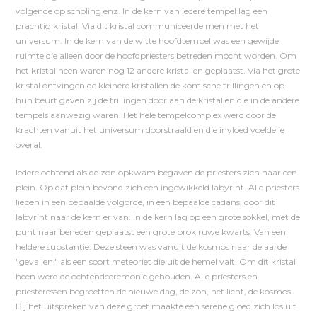
volgende op scholing enz. In de kern van iedere tempel lag een
prachtig kristal. Via dit kristal communiceerde men met het
universum. In de kern van de witte hoofdtempel was een gewijde
ruimte die alleen door de hoofdpriesters betreden mocht worden. Om
het kristal heen waren nog 12 andere kristallen geplaatst. Via het grote
kristal ontvingen de kleinere kristallen de komische trillingen en op
hun beurt gaven zij de trillingen door aan de kristallen die in de andere
tempels aanwezig waren. Het hele tempelcomplex werd door de
krachten vanuit het universum doorstraald en die invloed voelde je
overal.
Iedere ochtend als de zon opkwam begaven de priesters zich naar een
plein. Op dat plein bevond zich een ingewikkeld labyrint. Alle priesters
liepen in een bepaalde volgorde, in een bepaalde cadans, door dit
labyrint naar de kern er van. In de kern lag op een grote sokkel, met de
punt naar beneden geplaatst een grote brok ruwe kwarts. Van een
heldere substantie. Deze steen was vanuit de kosmos naar de aarde
"gevallen", als een soort meteoriet die uit de hemel valt. Om dit kristal
heen werd de ochtendceremonie gehouden. Alle priesters en
priesteressen begroetten de nieuwe dag, de zon, het licht, de kosmos.
Bij het uitspreken van deze groet maakte een serene gloed zich los uit