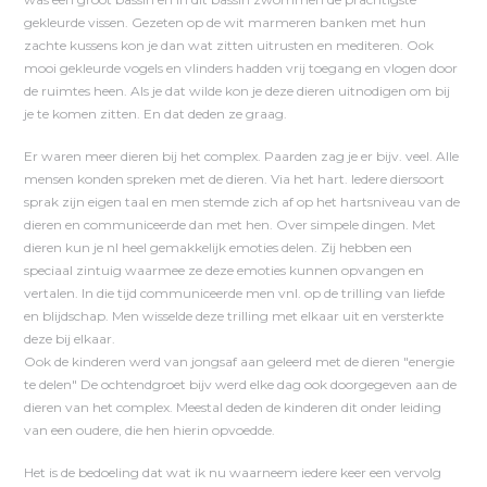
gekleurde vissen. Gezeten op de wit marmeren banken met hun
zachte kussens kon je dan wat zitten uitrusten en mediteren. Ook
mooi gekleurde vogels en vlinders hadden vrij toegang en vlogen door
de ruimtes heen. Als je dat wilde kon je deze dieren uitnodigen om bij
je te komen zitten. En dat deden ze graag.
Er waren meer dieren bij het complex. Paarden zag je er bijv. veel. Alle
mensen konden spreken met de dieren. Via het hart. Iedere diersoort
sprak zijn eigen taal en men stemde zich af op het hartsniveau van de
dieren en communiceerde dan met hen. Over simpele dingen. Met
dieren kun je nl heel gemakkelijk emoties delen. Zij hebben een
speciaal zintuig waarmee ze deze emoties kunnen opvangen en
vertalen. In die tijd communiceerde men vnl. op de trilling van liefde
en blijdschap. Men wisselde deze trilling met elkaar uit en versterkte
deze bij elkaar.
Ook de kinderen werd van jongsaf aan geleerd met de dieren "energie
te delen" De ochtendgroet bijv werd elke dag ook doorgegeven aan de
dieren van het complex. Meestal deden de kinderen dit onder leiding
van een oudere, die hen hierin opvoedde.
Het is de bedoeling dat wat ik nu waarneem iedere keer een vervolg