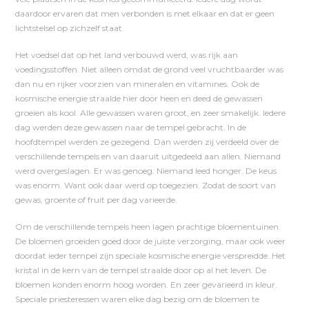
daardoor ervaren dat men verbonden is met elkaar en dat er geen
lichtstelsel op zichzelf staat.
Het voedsel dat op het land verbouwd werd, was rijk aan
voedingsstoffen. Niet alleen omdat de grond veel vruchtbaarder was
dan nu en rijker voorzien van mineralen en vitamines. Ook de
kosmische energie straalde hier door heen en deed de gewassen
groeien als kool. Alle gewassen waren groot, en zeer smakelijk. Iedere
dag werden deze gewassen naar de tempel gebracht. In de
hoofdtempel werden ze gezegend. Dan werden zij verdeeld over de
verschillende tempels en van daaruit uitgedeeld aan allen. Niemand
werd overgeslagen. Er was genoeg. Niemand leed honger. De keus
was enorm. Want ook daar werd op toegezien. Zodat de soort van
gewas, groente of fruit per dag varieerde.
Om de verschillende tempels heen lagen prachtige bloementuinen.
De bloemen groeiden goed door de juiste verzorging, maar ook weer
doordat ieder tempel zijn speciale kosmische energie verspreidde. Het
kristal in de kern van de tempel straalde door op al het leven. De
bloemen konden enorm hoog worden. En zeer gevarieerd in kleur.
Speciale priesteressen waren elke dag bezig om de bloemen te