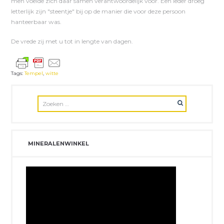
men voelde zich daar samen verantwoordelijk voor. Een ieder droeg
letterlijk zijn "steentje" bij op de manier die voor deze persoon
hanteerbaar was.
De vrede zij met u tot in lengte van dagen.
Tags:
Tempel
,
witte
MINERALENWINKEL