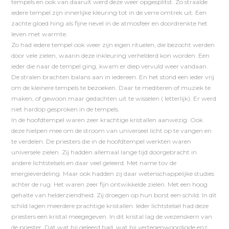
tempels en ook van daaruit werd deze weer opgesplitst. Zo straalde
iedere tempel zijn innerlijke kleuring tot in de verre omtrek uit. Een
zachte gloed hing als fijne nevel in de atmosfeer en doordrenkte het
leven met warmte.
Zo had iedere tempel ook weer zijn eigen rituelen, die bezocht werden
door vele zielen, waarin deze inkleuring verhelderd kon worden. Een
ieder die naar de tempel ging, kwam er diep vervuld weer vandaan.
De stralen brachten balans aan in iedereen. En het stond een ieder vrij
om de kleinere tempels te bezoeken. Daar te mediteren of muziek te
maken, of gewoon maar gedachten uit te wisselen ( letterlijk). Er werd
niet hardop gesproken in de tempels.
In de hoofdtempel waren zeer krachtige kristallen aanwezig. Ook
deze hielpen mee om de stroom van universeel licht op te vangen en
te verdelen. De priesters die in de hoofdtempel werkten waren
universele zielen. Zij hadden allemaal lange tijd doorgebracht in
andere lichtstelsels en daar veel geleerd. Met name tov de
energieverdeling. Maar ook hadden zij daar wetenschappelijke studies
achter de rug. Het waren zeer fijn ontwikkelde zielen. Met een hoog
gehalte van helderziendheid. Zij droegen op hun borst een schild. In dit
schild lagen meerdere prachtige kristallen. Ieder lichtstelsel had deze
priesters een kristal meegegeven. In dit kristal lag de wezenskern van
de priester. Dat wat hij geleerd had, wat hij vertegenwoordigde enz.