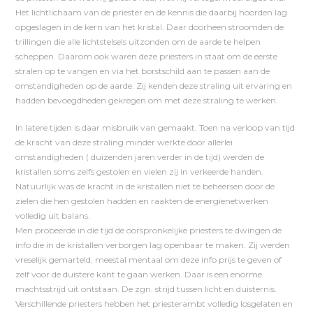
Het lichtlichaam van de priester en de kennis die daarbij hoorden lag
opgeslagen in de kern van het kristal. Daar doorheen stroomden de
trillingen die alle lichtstelsels uitzonden om de aarde te helpen
scheppen. Daarom ook waren deze priesters in staat om de eerste
stralen op te vangen en via het borstschild aan te passen aan de
omstandigheden op de aarde. Zij kenden deze straling uit ervaring en
hadden bevoegdheden gekregen om met deze straling te werken.
In latere tijden is daar misbruik van gemaakt. Toen na verloop van tijd
de kracht van deze straling minder werkte door allerlei
omstandigheden ( duizenden jaren verder in de tijd) werden de
kristallen soms zelfs gestolen en vielen zij in verkeerde handen.
Natuurlijk was de kracht in de kristallen niet te beheersen door de
zielen die hen gestolen hadden en raakten de energienetwerken
volledig uit balans.
Men probeerde in die tijd de oorspronkelijke priesters te dwingen de
info die in de kristallen verborgen lag openbaar te maken. Zij werden
vreselijk gemarteld, meestal mentaal om deze info prijs te geven of
zelf voor de duistere kant te gaan werken. Daar is een enorme
machtsstrijd uit ontstaan. De zgn. strijd tussen licht en duisternis.
Verschillende priesters hebben het priesterambt volledig losgelaten en