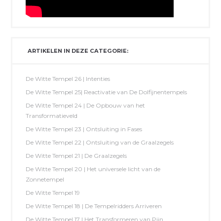
ARTIKELEN IN DEZE CATEGORIE:
De Witte Tempel 26 | Intenties
De Witte Tempel 25| Reactivatie van De Dolfijnentempels
De Witte Tempel 24 | De Opbouw van het
Transformatieveld
De Witte Tempel 23 | Ontsluiting in Fases
De Witte Tempel 22 | Ontsluiting van de Graalzegels
De Witte Tempel 21 | De Graalzegels
De Witte Tempel 20 | Het universele licht van de
Zonnetempel
De Witte Tempel 19
De Witte Tempel 18 | De Tempelridders Arriveren
De Witte Tempel 17 | Het Transformeren van Pijn