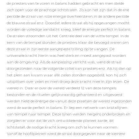
de priesters van te voren in balans hadden gebracht en men stelde
zich open voor de prachtige lichtstralen. Zo kon het zijn dat in de ene
periode de straal van roze energie overheerste en in de andere periode
de blauwe straal enz. Doordat iedere straal als hij opgevangen mocht
worden de volledige aandacht kreeg, bleef de energie perfect in balans.
De stralen stroomden uit het Centrale deel van de witte tempel. In de
kern van de tempel stonden de priesters klaar die bevoegd waren om
deze straal in zijn eerste aangepaste trilling op te vangen. De
universele kracht hierin was heel sterk en moest aangepast worden
aan de omgeving. Als de aanpassing verricht was, werd de straal
doorgezonden naar de volgende cirkel van priesters enz. Als hij dan op
het plein aan kwam waar alle zielen stonden opgesteld, kon hij zich
uitsplitsen over velen en men droeg deze kracht mee in zijn leven. De
wereld in. Daar er over de wereld verdeeld 12 van deze tempels
bestonden en de rituelen gelijkwaardig gehanteerd en uitgevoerd
werden hield de energie die vanuit deze plaatsen de wereld ingezonden
werd de aarde perfect in balans. Er liep een netwerk van kristallijnen
van tempel naar tempel. Deze lijnen werden nergens onderbroken en
zorgden er voor dat de zich ontwikkelende planeet aarde, dit
lichtstelsel, de nodige kracht kreeg om zich te kunnen vormen.
Vanaf de hoofdpleinen werd de straal doorgegeven naar de kleinere