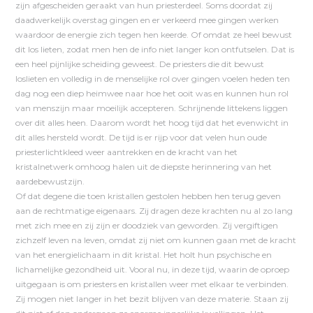
zijn afgescheiden geraakt van hun priesterdeel. Soms doordat zij
daadwerkelijk overstag gingen en er verkeerd mee gingen werken
waardoor de energie zich tegen hen keerde. Of omdat ze heel bewust
dit los lieten, zodat men hen de info niet langer kon ontfutselen. Dat is
een heel pijnlijke scheiding geweest. De priesters die dit bewust
loslieten en volledig in de menselijke rol over gingen voelen heden ten
dag nog een diep heimwee naar hoe het ooit was en kunnen hun rol
van menszijn maar moeilijk accepteren. Schrijnende littekens liggen
over dit alles heen. Daarom wordt het hoog tijd dat het evenwicht in
dit alles hersteld wordt. De tijd is er rijp voor dat velen hun oude
priesterlichtkleed weer aantrekken en de kracht van het
kristalnetwerk omhoog halen uit de diepste herinnering van het
aardebewustzijn.
Of dat degene die toen kristallen gestolen hebben hen terug geven
aan de rechtmatige eigenaars. Zij dragen deze krachten nu al zo lang
met zich mee en zij zijn er doodziek van geworden. Zij vergiftigen
zichzelf leven na leven, omdat zij niet om kunnen gaan met de kracht
van het energielichaam in dit kristal. Het holt hun psychische en
lichamelijke gezondheid uit. Vooral nu, in deze tijd, waarin de oproep
uitgegaan is om priesters en kristallen weer met elkaar te verbinden.
Zij mogen niet langer in het bezit blijven van deze materie. Staan zij