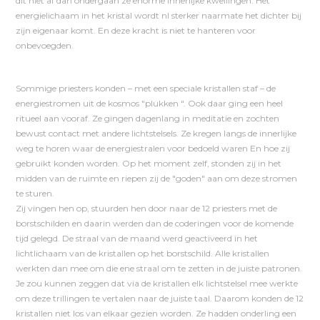
dit niet af dan ondergaan ze enorme innerlijke kwellingen. Het
energielichaam in het kristal wordt nl sterker naarmate het dichter bij
zijn eigenaar komt. En deze kracht is niet te hanteren voor
onbevoegden.
Sommige priesters konden – met een speciale kristallen staf – de
energiestromen uit de kosmos "plukken ". Ook daar ging een heel
ritueel aan vooraf. Ze gingen dagenlang in meditatie en zochten
bewust contact met andere lichtstelsels. Ze kregen langs de innerlijke
weg te horen waar de energiestralen voor bedoeld waren En hoe zij
gebruikt konden worden. Op het moment zelf, stonden zij in het
midden van de ruimte en riepen zij de "goden" aan om deze stromen
te sturen.
Zij vingen hen op, stuurden hen door naar de 12 priesters met de
borstschilden en daarin werden dan de coderingen voor de komende
tijd gelegd. De straal van de maand werd geactiveerd in het
lichtlichaam van de kristallen op het borstschild. Alle kristallen
werkten dan mee om die ene straal om te zetten in de juiste patronen.
Je zou kunnen zeggen dat via de kristallen elk lichtstelsel mee werkte
om deze trillingen te vertalen naar de juiste taal. Daarom konden de 12
kristallen niet los van elkaar gezien worden. Ze hadden onderling een