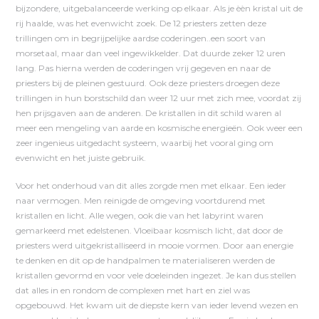
bijzondere, uitgebalanceerde werking op elkaar. Als je èèn kristal uit de
rij haalde, was het evenwicht zoek. De 12 priesters zetten deze
trillingen om in begrijpelijke aardse coderingen..een soort van
morsetaal, maar dan veel ingewikkelder. Dat duurde zeker 12 uren
lang. Pas hierna werden de coderingen vrij gegeven en naar de
priesters bij de pleinen gestuurd. Ook deze priesters droegen deze
trillingen in hun borstschild dan weer 12 uur met zich mee, voordat zij
hen prijsgaven aan de anderen. De kristallen in dit schild waren al
meer een mengeling van aarde en kosmische energieën. Ook weer een
zeer ingenieus uitgedacht systeem, waarbij het vooral ging om
evenwicht en het juiste gebruik.
Voor het onderhoud van dit alles zorgde men met elkaar. Een ieder
naar vermogen. Men reinigde de omgeving voortdurend met
kristallen en licht. Alle wegen, ook die van het labyrint waren
gemarkeerd met edelstenen. Vloeibaar kosmisch licht, dat door de
priesters werd uitgekristalliseerd in mooie vormen. Door aan energie
te denken en dit op de handpalmen te materialiseren werden de
kristallen gevormd en voor vele doeleinden ingezet. Je kan dus stellen
dat alles in en rondom de complexen met hart en ziel was
opgebouwd. Het kwam uit de diepste kern van ieder levend wezen en