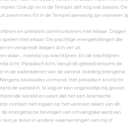
plex. Ook zijn er in de Tempel zelf nog wat bassins. De
uit zwemmen. En in de Tempel aanwezig zijn wanneer zij
 Dolfijnen en priesters communiceren met elkaar. Dragen
 spelen met elkaar. De prachtige energietrillingen die
 en verspreidt dragen zich ver uit.
ten staan , meestal op krachtlijnen. En de krachtlijnen
ila licht. Pleïadisch licht. Vanuit dit gebied stroomt de
ver in de wateraderen van de wereld. Voeding brengend
. Nergens blokkades vormend. Het pleïadisch bronlicht
 de wereld in. Ik krijg er een ongelooflijk blij gevoel
chitterende wereld en weet dat het een kosmische
 deze context niet ingaan op het verloren raken van dit
at de energetische bevingen van omvangrijke aard van
ver kun je lezen in andere waarnemingen van mij of