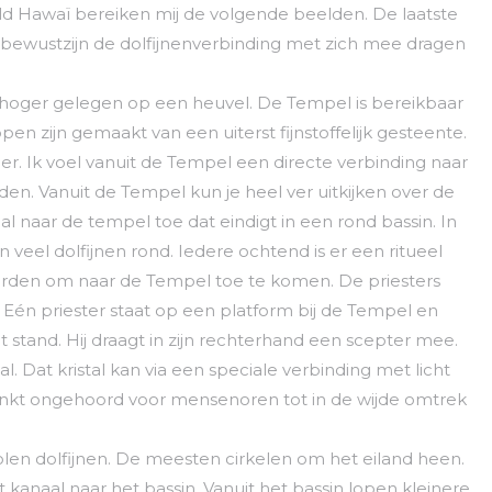
ld Hawaï bereiken mij de volgende beelden. De laatste
n bewustzijn de dolfijnenverbinding met zich mee dragen
, hoger gelegen op een heuvel. De Tempel is bereikbaar
en zijn gemaakt van een uiterst fijnstoffelijk gesteente.
er. Ik voel vanuit de Tempel een directe verbinding naar
en. Vanuit de Tempel kun je heel ver uitkijken over de
al naar de tempel toe dat eindigt in een rond bassin. In
eel dolfijnen rond. Iedere ochtend is er een ritueel
orden om naar de Tempel toe te komen. De priesters
Eén priester staat op een platform bij de Tempel en
 stand. Hij draagt in zijn rechterhand een scepter mee.
al. Dat kristal kan via een speciale verbinding met licht
inkt ongehoord voor mensenoren tot in de wijde omtrek
len dolfijnen. De meesten cirkelen om het eiland heen.
anaal naar het bassin. Vanuit het bassin lopen kleinere