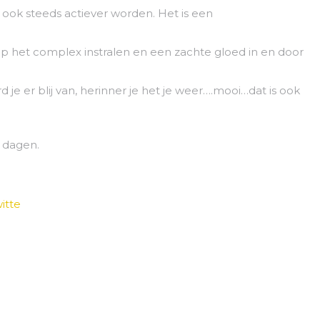
s ook steeds actiever worden. Het is een
 op het complex instralen en een zachte gloed in en door
d je er blij van, herinner je het je weer….mooi…dat is ook
n dagen.
itte