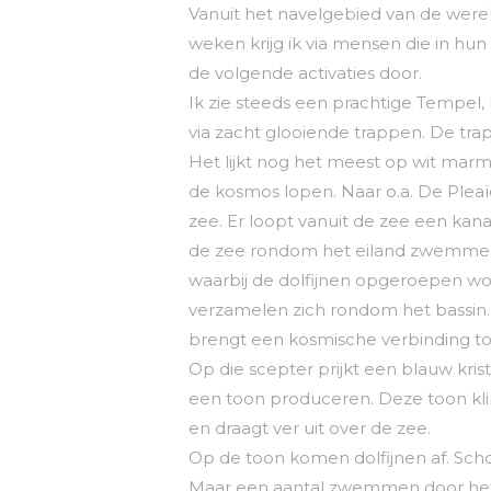
Vanuit het navelgebied van de were
weken krijg ik via mensen die in hu
de volgende activaties door.
Ik zie steeds een prachtige Tempel
via zacht glooiende trappen. De trapp
Het lijkt nog het meest op wit marm
de kosmos lopen. Naar o.a. De Pleaïd
zee. Er loopt vanuit de zee een kana
de zee rondom het eiland zwemmen v
waarbij de dolfijnen opgeroepen w
verzamelen zich rondom het bassin. 
brengt een kosmische verbinding tot
Op die scepter prijkt een blauw krist
een toon produceren. Deze toon kl
en draagt ver uit over de zee.
Op de toon komen dolfijnen af. Scho
Maar een aantal zwemmen door het k