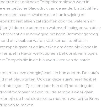
 attenderen dat ook deze Tempelcomplexen weer in
energetische blauwdruk van de aarde. En dat dit feit
len trekken naar Hawaï om daar hun inwijding en
bronlicht niet alleen zal stromen door de wateren en
ijkertijd door de aderen en waterverbindingen van deze
hun bronlicht en in beweging brengen. Jammer genoeg
omend en vloeibaar waren, vast komen te zitten in
jnentempels gaan er op inwerken om deze blokkades in
e Tempel in Hawaï werkt op een behoorlijk vermogen.
ere Tempels die in de blauwdrukken van de aarde
ren met deze energie/kracht in hun aderen. De aura's
ld met blauwtinten. Ook zijn deze aura's heel flexibel.
l intelligent. Zij zullen door hun dolfijnentrilling de
en doorstroombaar maken. Nu de Tempels weer gaan
den zijn op heel diep niveau met hun werkelijke Bron.
ding van te maken.