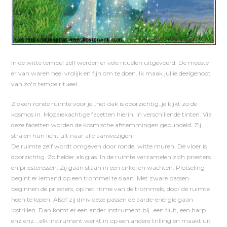
In de witte tempel zelf werden er vele rituelen uitgevoerd. De meeste
er van waren heel vrolijk en fijn om te doen. Ik maak jullie deelgenoot
van zo'n tempelritueel.
Zie een ronde ruimte voor je…het dak is doorzichtig..je kijkt zo de
kosmos in. Mozaïekachtige facetten hierin, in verschillende tinten. Via
deze facetten worden de kosmische afstemmingen gebundeld. Zij
stralen hun licht uit naar alle aanwezigen.
De ruimte zelf wordt omgeven door ronde, witte muren. De vloer is
doorzichtig. Zo helder als glas. In de ruimte verzamelen zich priesters
en priesteressen. Zij gaan staan in een cirkel en wachten. Plotseling
begint er iemand op een trommel te slaan. Met zware passen
beginnen de priesters, op het ritme van de trommels, door de ruimte
heen te lopen. Alsof zij dmv deze passen de aarde-energie gaan
lostrillen. Dan komt er een ander instrument bij…een fluit, een harp
enz enz….elk instrument werkt in op een andere trilling en maakt uit