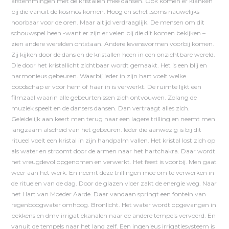
afstemmingen met de kristallen mee dansen. Ook komen er klanken
bij die vanuit de kosmos komen. Hoog en schel…soms nauwelijks
hoorbaar voor de oren. Maar altijd verdraaglijk. De mensen om dit
schouwspel heen -want er zijn er velen bij die dit komen bekijken –
zien andere werelden ontstaan. Andere levensvormen voorbij komen.
Zij kijken door de dans en de kristallen heen in een onzichtbare wereld.
Die door het kristallicht zichtbaar wordt gemaakt. Het is een blij en
harmonieus gebeuren. Waarbij ieder in zijn hart voelt welke
boodschap er voor hem of haar in is verwerkt. De ruimte lijkt een
filmzaal waarin alle gebeurtenissen zich ontvouwen. Zolang de
muziek speelt en de dansers dansen. Dan vertraagt alles zich.
Geleidelijk aan keert men terug naar een lagere trilling en neemt men
langzaam afscheid van het gebeuren. Ieder die aanwezig is bij dit
ritueel voelt een kristal in zijn handpalm vallen. Het kristal lost zich op
als water en stroomt door de armen naar het hartchakra. Daar wordt
het vreugdevol opgenomen en verwerkt. Het feest is voorbij. Men gaat
weer aan het werk. En neemt deze trillingen mee om te verwerken in
de rituelen van de dag. Door de glazen vloer zakt de energie weg. Naar
het Hart van Moeder Aarde. Daar vandaan springt een fontein van
regenboogwater omhoog. Bronlicht. Het water wordt opgevangen in
bekkens en dmv irrigatiekanalen naar de andere tempels vervoerd. En
vanuit de tempels naar het land zelf. Een ingenieus irrigatiesysteem is