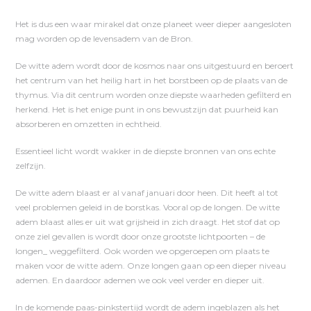
Het is dus een waar mirakel dat onze planeet weer dieper aangesloten
mag worden op de levensadem van de Bron.
De witte adem wordt door de kosmos naar ons uitgestuurd en beroert
het centrum van het heilig hart in het borstbeen op de plaats van de
thymus. Via dit centrum worden onze diepste waarheden gefilterd en
herkend. Het is het enige punt in ons bewustzijn dat puurheid kan
absorberen en omzetten in echtheid.
Essentieel licht wordt wakker in de diepste bronnen van ons echte
zelfzijn.
De witte adem blaast er al vanaf januari door heen. Dit heeft al tot
veel problemen geleid in de borstkas. Vooral op de longen. De witte
adem blaast alles er uit wat grijsheid in zich draagt. Het stof dat op
onze ziel gevallen is wordt door onze grootste lichtpoorten – de
longen_ weggefilterd. Ook worden we opgeroepen om plaats te
maken voor de witte adem. Onze longen gaan op een dieper niveau
ademen. En daardoor ademen we ook veel verder en dieper uit.
In de komende paas-pinkstertijd wordt de adem ingeblazen als het