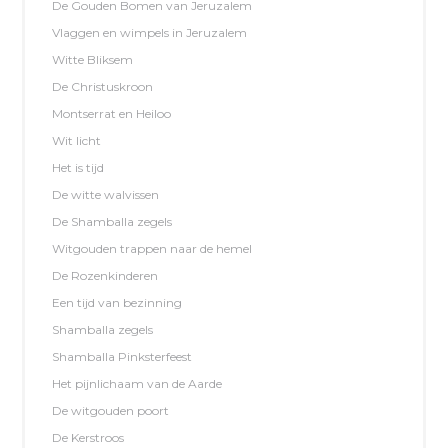
De Gouden Bomen van Jeruzalem
Vlaggen en wimpels in Jeruzalem
Witte Bliksem
De Christuskroon
Montserrat en Heiloo
Wit licht
Het is tijd
De witte walvissen
De Shamballa zegels
Witgouden trappen naar de hemel
De Rozenkinderen
Een tijd van bezinning
Shamballa zegels
Shamballa Pinksterfeest
Het pijnlichaam van de Aarde
De witgouden poort
De Kerstroos