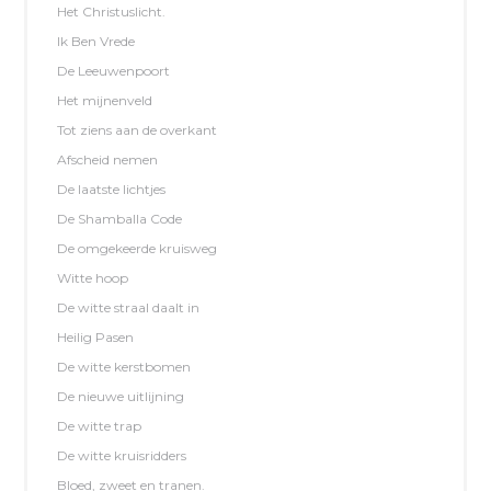
Het Christuslicht.
Ik Ben Vrede
De Leeuwenpoort
Het mijnenveld
Tot ziens aan de overkant
Afscheid nemen
De laatste lichtjes
De Shamballa Code
De omgekeerde kruisweg
Witte hoop
De witte straal daalt in
Heilig Pasen
De witte kerstbomen
De nieuwe uitlijning
De witte trap
De witte kruisridders
Bloed, zweet en tranen.