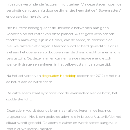
niveau de verbindende factoren in dit geheel. Via deze steden lopen de
verbindingen dusdanig door de dimensies heen dat de “ Bovenrasters”
er op aan kunnen sluiten.
Het is uiterst belangrijk dat de universele netwerken aan gaan
koppelen op het raster van onze planeet. Als er geen verbindende
facetten aanwezig zijn in dit plan, kan de aarde, de mensheid de
nieuwe rasters niet dragen. Daarom word er hard gewerkt via onze
ziel aan het openen en opbouwen van de draagkracht binnen in ons
bewustzijn. Op deze manier kunnen we de nieuwe energie ook
werkelijk dragen en ankeren in het celbewustzijn van onze tijd.
Na het activeren van
de gouden harteklop
(december 2012) is het nu
de beurt aan de witte adem.
De witte adem staat symbool voor de levensadem van de bron, het
goddelijke licht.
Deze adem wordt door de bron naar alle volkeren in de kosmos
uitgezonden. Het is een gedeelde adem die in broeder/zusterliefde met
elkaar wordt gedeeld. De adem is zuiver en wordt steeds aangevuld
met nieuwe levenskrachten.