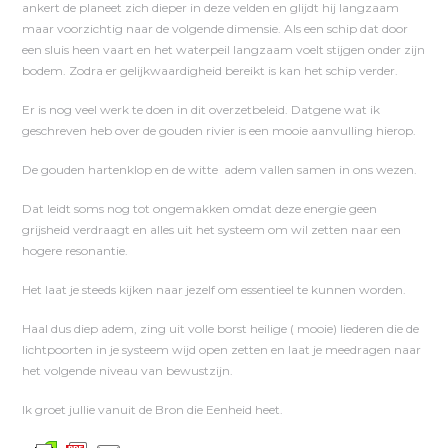
ankert de planeet zich dieper in deze velden en glijdt hij langzaam
maar voorzichtig naar de volgende dimensie. Als een schip dat door
een sluis heen vaart en het waterpeil langzaam voelt stijgen onder zijn
bodem. Zodra er gelijkwaardigheid bereikt is kan het schip verder.
Er is nog veel werk te doen in dit overzetbeleid. Datgene wat ik
geschreven heb over de gouden rivier is een mooie aanvulling hierop.
De gouden hartenklop en de witte adem vallen samen in ons wezen.
Dat leidt soms nog tot ongemakken omdat deze energie geen
grijsheid verdraagt en alles uit het systeem om wil zetten naar een
hogere resonantie.
Het laat je steeds kijken naar jezelf om essentieel te kunnen worden.
Haal dus diep adem, zing uit volle borst heilige ( mooie) liederen die de
lichtpoorten in je systeem wijd open zetten en laat je meedragen naar
het volgende niveau van bewustzijn.
Ik groet jullie vanuit de Bron die Eenheid heet.