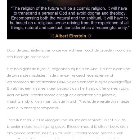
Door de geschiedenis van onze wereld heen loopt de broedermoord als
een bloedige, rode draad.
Het is volgens de bijbel al begonnen bij Kaïn en Abel. En het is een van
de zwaarste misdaden in de menselijke geschiedenis.Iemand
vermoorden die tot dezelfde DNA-velden behoort is bijna onvergeeflijk.
En als het eenmaal een keer gebeurt dan herhaalt dit fenomeen zich.
Keer op keer.Broedermoord draagt de elementen van jaloezie,
machtsmisbruik en manipulatie in zich.Precies de energie waar deze
wereld in ondergedompeld is.
Toen ik het stuk; “ De vlaggen van Jeruzalem schreef” is er t.a.v. de
broedermoord iets in gang gezet. Broedermoord is; elkaar betwisten
om geloof, rechten, bezit, ( vrouwen.)Broedermoord neemt alleen