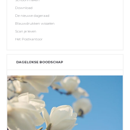
Download
De nieuwe dageraad
Blauwdrukken wisselen
Scan je leven
Het Postkantoor
DAGELIJKSE BOODSCHAP