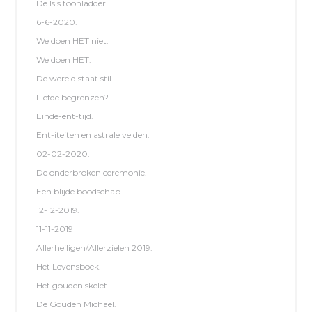
De Isis toonladder.
6-6-2020.
We doen HET niet.
We doen HET.
De wereld staat stil.
Liefde begrenzen?
Einde-ent-tijd.
Ent-iteiten en astrale velden.
02-02-2020.
De onderbroken ceremonie.
Een blijde boodschap.
12-12-2019.
11-11-2019
Allerheiligen/Allerzielen 2019.
Het Levensboek.
Het gouden skelet.
De Gouden Michaël.