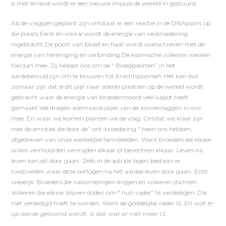
is met Ierland wordt er een nieuwe impuls de wereld in gestuurd.
Als de vlaggen geplant zijn ontstaat er een reactie in de DNApoort op
die plaats.Eerst en vooral wordt de energie van verbroedering
ingebracht.De poort van bloed en haat wordt overschreven met de
energie van hereniging en verbinding.De kosmische volkeren werken
hieraan mee. Zij helpen ons om de “ Bloedpoorten” in het
aardebewustzijn om te bouwen tot Krachtspoorten. Het kan dus
zomaar zijn dat je dit jaar naar allerlei plaatsen op de wereld wordt
gebracht waar de energie van broedermoord veel kapot heeft
gemaakt.We dragen allemaal stukjes van de zonnevlaggen in ons
mee. En waar we komen planten we de vlag. Omdat we klaar zijn
met de emoties die door de” ont-broedering “ heen ons hebben
afgedreven van onze werkelijke familieleden. Want broeders die elkaar
willen vermoorden vermijden elkaar of bevechten elkaar. Leven na
leven kan dit door gaan. Zelfs in de astrale lagen bestaan er
twistvelden waar deze oorlogen na het aardse leven door gaan. Echt
vreselijk. Broeders die nakomelingen krijgen en volkeren stichten.
Volkeren die elkaar blijven doden om “ hun vader” te verdedigen. Die
niet verdedigd hoeft te worden. Want de goddelijke vader IS.
En wat er
op aarde getoond wordt, is dat wat er niet meer IS.