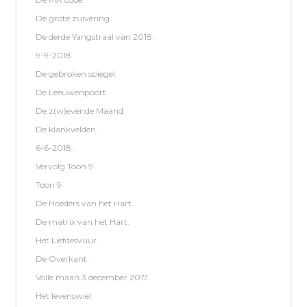
De grote zuivering.
De derde Yangstraal van 2018.
9-9-2018
De gebroken spiegel.
De Leeuwenpoort.
De z(w)evende Maand.
De klankvelden.
6-6-2018.
Vervolg Toon 9.
Toon 9
De Hoeders van het Hart.
De matrix van het Hart.
Het Liefdesvuur.
De Overkant.
Volle maan 3 december 2017.
Het levenswiel