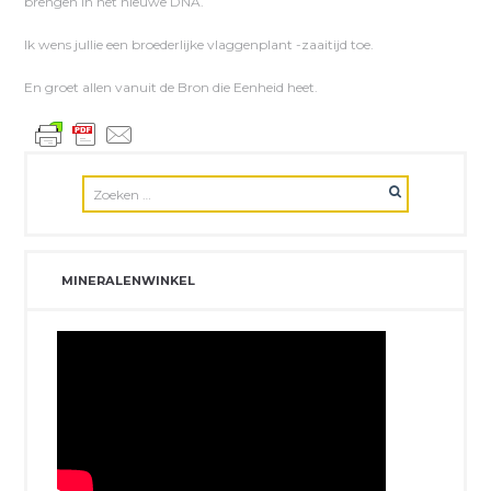
brengen in het nieuwe DNA.
Ik wens jullie een broederlijke vlaggenplant -zaaitijd toe.
En groet allen vanuit de Bron die Eenheid heet.
MINERALENWINKEL