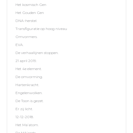
Het kosmisch Gen
Het Gouden Gen
DNA-herstel.
Transfiguratie op hoog niveau
Omvormers.
EVA.
De verhaallijnen stoppen.
21 april 2019.
Het 4e element.
De omvorming.
Hartenkracht.
Engelenwolken.
De Toon is gezet.
Er zij licht.
12-12-2018.
Het Ma’atom.
De MA’code.