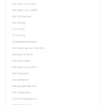
De Taal van Licht
Het pad van Liefde
De Omzetters
Verrijking
11-11-2016
21-9-2016
Goddelijke bliksem
De indaling van het licht
De deur is dicht
De roze hand
Een golf van Licht
De Miltpoort
De doorstart
Het groeiende licht
De Godsvonk
Licht en duisternis
Schoonmaken