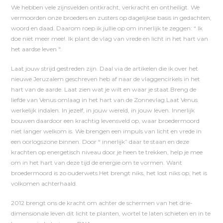
We hebben vele zijnsvelden ontkracht, verkracht en ontheiligt. We
vermoorden onze broeders en zusters op dagelijkse basis in gedachten,
woord en daad. Daarom roep ik jullie op om innerlijk te zeggen: “ Ik
doe niet meer mee!. Ik plant de vlag van vrede en licht in het hart van
het aardse leven ".
Laat jouw strijd gestreden zijn. Daal via de artikelen die ik over het
nieuwe Jeruzalem geschreven heb af naar de vlaggencirkels in het
hart van de aarde. Laat zien wat je wilt en waar je staat.Breng de
liefde van Venus omlaag in het hart van de Zonnevlag.Laat Venus
werkelijk indalen. In jezelf, in jouw wereld, in jouw leven. Innerlijk
bouwen daardoor een krachtig levensveld op, waar broedermoord
niet langer welkom is. We brengen een impuls van licht en vrede in
een oorlogszone binnen. Door “ innerlijk” daar te staan en deze
krachten op energetisch niveau door je heen te trekken, help je mee
om in het hart van deze tijd de energie om te vormen. Want
broedermoord is zo ouderwets.Het brengt niks, het lost niks op, het is
volkomen achterhaald.
2012 brengt ons de kracht om achter de schermen van het drie-
dimensionale leven dit licht te planten, wortel te laten schieten en in te