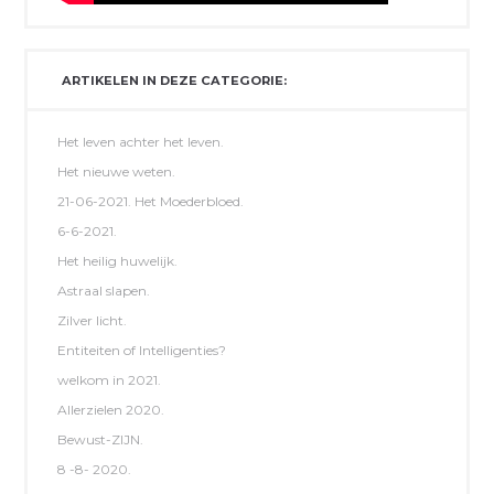
ARTIKELEN IN DEZE CATEGORIE:
Het leven achter het leven.
Het nieuwe weten.
21-06-2021. Het Moederbloed.
6-6-2021.
Het heilig huwelijk.
Astraal slapen.
Zilver licht.
Entiteiten of Intelligenties?
welkom in 2021.
Allerzielen 2020.
Bewust-ZIJN.
8 -8- 2020.