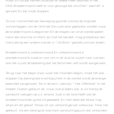
maar.En via dat nemen ontstaan er steeds meer tekorten in het
DNA.Broedermoord heeft er voor gezorgd dat ons DNA “ besmet” is
geraakt.En dat moet stoppen.
Zo is er momenteel een beweging gaande waarbij de originele
zonnevlaggen van de Centrale Zon juist daar geplaatst worden waar
de broedermoord is begonnen.En de religies van onze wereld spelen
hierin een enorme rol.Want als God het beveelt, mag je blijkbaar een
mens die op een andere manier in “ De Bron” geloofd zomaar doden.
Broedermoord is volkerenmoord.En volkerenmoord is
planeetmoord.Ik waak er voor om in dit stuk te wijzen naar wie dan
ook.Het is juist de bedoeling dat het fenomeen zelf wordt aangeraakt.
Terug naar het begin.Daar waar het moorden begon, moet het ook
stoppen.Op belangrijke krachtspunten in de wereld wordt de energie
essentieel aangeraakt. Tot in de kern. Lees bijv. “ Het Offerblok”.In het
Midden Oosten gebeurt dit, maar overal elders ook. Ik wil hierbij de
aandacht vestigen op o.a. Ierland. Juist in dit land heeft ook de
broedermoord een grote rol gespeeld. En men bestrijdt elkaar nog
altijd om dit geloof. Totaal uit zijn verband gerukt weliswaar. Maar het
gebeurt. Via een belangrijk kosmisch aansluitingspunt dat verbonden