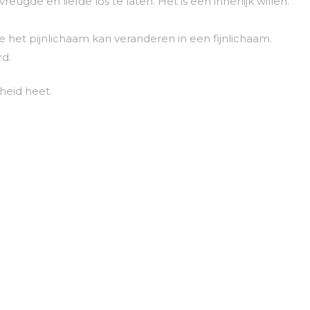
eugde en liefde los te laten. Het is een innerlijk willen.
 je het pijnlichaam kan veranderen in een fijnlichaam.
rd.
nheid heet.