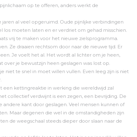
ijnlichaam op te offeren, anders werkt de
 jaren al veel opgeruimd. Oude pijnlijke verbindingen
l los moeten laten en er verdriet om gehad misschien.
laats vrij te maken voor het nieuwe zielsprogramma.
ven. Ze draaien rechtsom door naar de nieuwe tijd. Er
een. Je voelt het al. Het wordt al lichter om je heen,
at over je bewustzijn heen geslagen was lost op.
 niet te snel in moet willen vullen. Even leeg zijn is niet
.
 een kettingreaktie in werking die wereldwijd zal
et collectief verdwijnt is een zegen, een bevrijding. De
de andere kant door geslagen. Veel mensen kunnen of
laten. Maar degenen die wel in de omstandigheden zijn
ten de weegschaal steeds dieper door slaan naar de