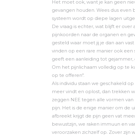
Het moet ook, want je kan geen nie
gevangen houden. Wees dus even blij
systeem wordt op diepe lagen uitge
De vraag is echter, wat blijft er ove
pijnkoorden naar de organen en gew
gesteld waar moet jij je dan aan va
vinden op een rare manier ook een s
geeft een aanleiding tot gejammer, 
Om het pijnlichaam volledig op te k
op te offeren".
Als individu staan we geschakeld op
meer vindt en oplost, dan trekken we
zeggen NEE tegen alle vormen van pij
pijn. Het is de enige manier om de ui
afbreekt krijgt de pijn geen vat meer
bewustzijn, we raken immuun en van l
veroorzaken zichzelf op. Zover zijn