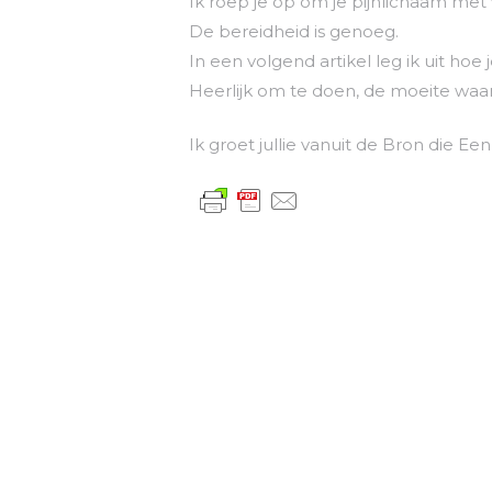
Ik roep je op om je pijnlichaam met vr
De bereidheid is genoeg.
In een volgend artikel leg ik uit hoe
Heerlijk om te doen, de moeite waa
Ik groet jullie vanuit de Bron die Ee