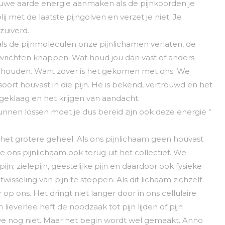
uwe aarde energie aanmaken als de pijnkoorden je
 met de laatste pijngolven en verzet je niet. Je
zuiverd.
r als de pijnmoleculen onze pijnlichamen verlaten, de
richten knappen. Wat houd jou dan vast of anders
st houden. Want zover is het gekomen met ons. We
oort houvast in die pijn. He is bekend, vertrouwd en het
geklaag en het krijgen van aandacht.
unnen lossen moet je dus bereid zijn ook deze energie "
 het grotere geheel. Als ons pijnlichaam geen houvast
 ons pijnlichaam ook terug uit het collectief. We
n; zielepijn, geestelijke pijn en daardoor ook fysieke
twisseling van pijn te stoppen. Als dit lichaam zichzelf
 op ons. Het dringt niet langer door in ons cellulaire
ieverlee heft de noodzaak tot pijn lijden of pijn
 we nog niet. Maar het begin wordt wel gemaakt. Anno