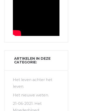
ARTIKELEN IN DEZE
CATEGORIE:
Het leven achter het
leven.
Het nieuwe weten.
21-06-2021. Het
Moederbloed.