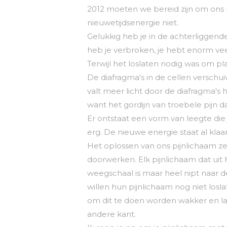
2012 moeten we bereid zijn om ons p
nieuwetijdsenergie niet.
Gelukkig heb je in de achterliggende
heb je verbroken, je hebt enorm vee
Terwijl het loslaten nodig was om p
De diafragma's in de cellen verschui
valt meer licht door de diafragma's h
want het gordijn van troebele pijn d
Er ontstaat een vorm van leegte die je
erg. De nieuwe energie staat al klaar
Het oplossen van ons pijnlichaam zet
doorwerken. Elk pijnlichaam dat uit h
weegschaal is maar heel nipt naar 
willen hun pijnlichaam nog niet los
om dit te doen worden wakker en la
andere kant.