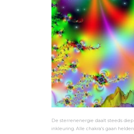
De sterrenenergie daalt steeds diep
inkleuring. Alle chakra’s gaan helder