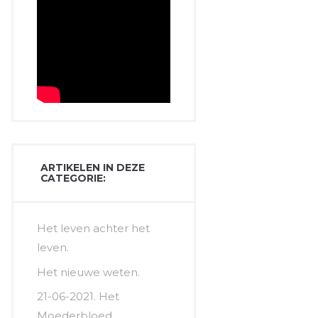
ARTIKELEN IN DEZE
CATEGORIE:
Het leven achter het
leven.
Het nieuwe weten.
21-06-2021. Het
Moederbloed.