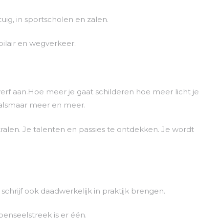
tuig, in sportscholen en zalen.
lair en wegverkeer.
verf aan.Hoe meer je gaat schilderen hoe meer licht je
t alsmaar meer en meer.
stralen. Je talenten en passies te ontdekken. Je wordt
chrijf ook daadwerkelijk in praktijk brengen.
 penseelstreek is er één.