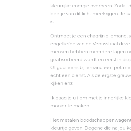
kleurrijke energie overheen. Zoda
beetje van dit licht meekrijgen. Je 
is.
Ontmoet je een chagrijnig iemand, 
engelliefde van de Venusstraal deze
mensen hebben meerdere lagen nodi
geabsorbeerd wordt en eerst in diep
Of gooi eens bij iemand een pot met
echt een dienst. Als de ergste grauwh
kijken enz.
Ik daag je uit om met je innerlijke kl
mooier te maken.
Het metalen boodschappenwagentje 
kleurtje geven. Degene die na jou k