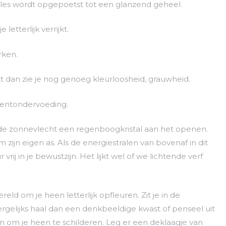
lles wordt opgepoetst tot een glanzend geheel.
e letterlijk verrijkt.
rken.
kt dan zie je nog genoeg kleurloosheid, grauwheid.
gmentondervoeding.
n de zonnevlecht een regenboogkristal aan het openen.
 om zijn eigen as. Als de energiestralen van bovenaf in dit
vrij in je bewustzijn. Het lijkt wel of we lichtende verf
ld om je heen letterlijk opfleuren. Zit je in de
rgelijks haal dan een denkbeeldige kwast of penseel uit
en om je heen te schilderen. Leg er een deklaagje van