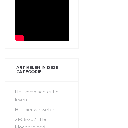
ARTIKELEN IN DEZE
CATEGORIE:
Het leven achter het
leven.
Het nieuwe weten.
21-06-2021. Het
Moederbloed.