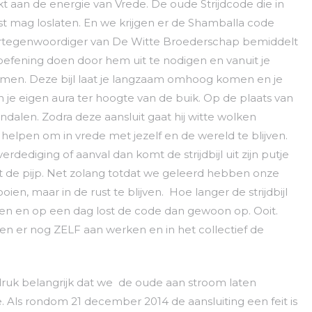
rkt aan de energie van Vrede. De oude Strijdcode die in
t mag loslaten. En we krijgen er de Shamballa code
vertegenwoordiger van De Witte Broederschap bemiddelt
 oefening doen door hem uit te nodigen en vanuit je
skomen. Deze bijl laat je langzaam omhoog komen en je
in je eigen aura ter hoogte van de buik. Op de plaats van
p indalen. Zodra deze aansluit gaat hij witte wolken
e helpen om in vrede met jezelf en de wereld te blijven.
 verdediging of aanval dan komt de strijdbijl uit zijn putje
 de pijp. Net zolang totdat we geleerd hebben onze
ien, maar in de rust te blijven. Hoe langer de strijdbijl
oeien en op een dag lost de code dan gewoon op. Ooit.
en er nog ZELF aan werken en in het collectief de
ruk belangrijk dat we de oude aan stroom laten
 Als rondom 21 december 2014 de aansluiting een feit is