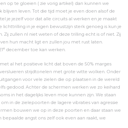
 op te gloeien ( zie vorig artikel) dan kunnen we
lijven leven. Tot die tijd moet je even doen alsof de
el je jezelf voor dat alle circuits al werken en je maakt
chttrilling in je eigen bewustzijn sterk genoeg is kun je
j zullen nl niet weten of deze trilling echt is of niet. Zij
oven hun macht ligt en zullen jou met rust laten.
e
21
december toe kan werken.
met al het positieve licht dat boven de 50% marges
versluieren strijdtonelen met grote witte wolken. Onder
gangen voor vele zielen die op plaatsen in de wereld
elfs gedood. Achter de schermen werken we zo keihard
oms in het dagelijks leven moe kunnen zijn. We staan
 om in de zielepoorten de lagere vibraties van agressie
schermen bouwen we op in deze poorten en daar staan we
 bepaalde angst ons zelf ook even aan raakt, we