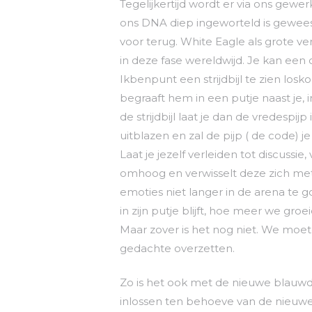
Tegelijkertijd wordt er via ons gewe
ons DNA diep ingeworteld is gewees
voor terug. White Eagle als grote 
in deze fase wereldwijd. Je kan een
Ikbenpunt een strijdbijl te zien lo
begraaft hem in een putje naast je, 
de strijdbijl laat je dan de vredespij
uitblazen en zal de pijp ( de code) j
Laat je jezelf verleiden tot discussie,
omhoog en verwisselt deze zich met
emoties niet langer in de arena te goo
in zijn putje blijft, hoe meer we gr
Maar zover is het nog niet. We moet
gedachte overzetten.
Zo is het ook met de nieuwe blauwd
inlossen ten behoeve van de nieuwe.