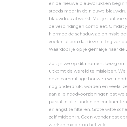
en de nieuwe blauwdrukken beginnen
steeds meer in de nieuwe blauwdruk b
blauwdruk al werkt. Met je fantasie st
de verbindingen compleet. Omdat je li
hiermee de schaduwzielen misleiden. Zi
voelen alleen dat deze trilling ver b
Waardoor je op je gemakje naar de 
Zo zijn we op dit moment bezig om 
uitkomt de wereld te misleiden. We 
deze camouflage bouwen we nooduit
nog onderdrukt worden en veelal z
aan alle noodvoorzieningen dat we s
paraat in alle landen en continenten
en angst te filteren. Grote witte 
zelf midden in. Geen wonder dat een
werken midden in het veld.