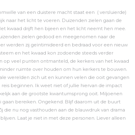
omwille van een duistere macht staat een ( versluierde)
jk naar het licht te voeren. Duizenden zielen gaan de
Het kwaad drijft hen bijeen en het licht neemt hen mee.
 duizenden zielen gedood en meegenomen naar de
 Hier werden zij geïntimideerd en bedraad voor een nieuw
ysteem en het kwaad kon zodoende steeds verder
ijn op veel punten ontmanteld, de kerkers van het kwaad
ds minder ruimte over houden om hun kerkers te bouwen.
rale werelden zich uit en kunnen velen die ooit gevangen
reis beginnen. Ik weet niet of jullie hiervan de impact
elijk aan de grootste kwantumsprong ooit. Miljoenen
oei gaan bereiken. Ongekend. Blijf daarom uit de buurt
 Zij die nu nog vasthouden aan de blauwdruk van drama
lijven. Laat je niet in met deze personen. Liever alleen