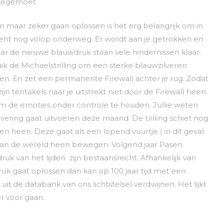
 tegemoet.
maar zeker gaan oplossen is het erg belangrijk om in
e bent nog volop onderweg. Er wordt aan je getrokken en
r de nieuwe blauwdruk staan vele hindernissen klaar.
bruik de Michaelstrilling om een sterke blauwzilveren
en. En zet een permanente Firewall achter je rug. Zodat
jn tentakels naar je uitstrekt niet door de Firewall heen
 om de emoties onder controle te houden. Jullie weten
uivering gaat uitvoeren deze maand. De trilling schiet nog
en heen. Deze gaat als een lopend vuurtje ( in dit geval
f van de wereld heen bewegen. Volgend jaar Pasen
uk van het lijden zijn bestaansrecht. Afhankelijk van
uk gaat oplossen dan kan op 100 jaar tijd met een
it de databank van ons lichtstelsel verdwijnen. Het lijkt
r voor gaan.