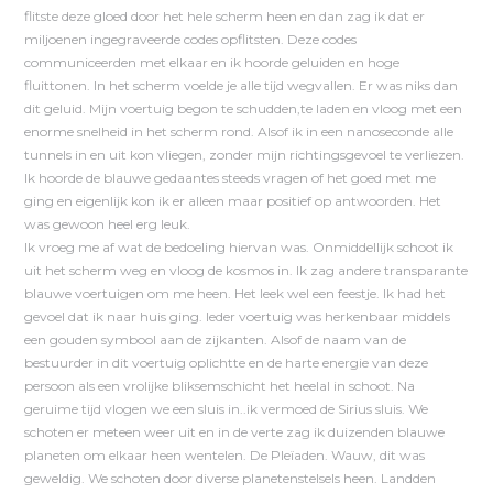
flitste deze gloed door het hele scherm heen en dan zag ik dat er
miljoenen ingegraveerde codes opflitsten. Deze codes
communiceerden met elkaar en ik hoorde geluiden en hoge
fluittonen. In het scherm voelde je alle tijd wegvallen. Er was niks dan
dit geluid. Mijn voertuig begon te schudden,te laden en vloog met een
enorme snelheid in het scherm rond. Alsof ik in een nanoseconde alle
tunnels in en uit kon vliegen, zonder mijn richtingsgevoel te verliezen.
Ik hoorde de blauwe gedaantes steeds vragen of het goed met me
ging en eigenlijk kon ik er alleen maar positief op antwoorden. Het
was gewoon heel erg leuk.
Ik vroeg me af wat de bedoeling hiervan was. Onmiddellijk schoot ik
uit het scherm weg en vloog de kosmos in. Ik zag andere transparante
blauwe voertuigen om me heen. Het leek wel een feestje. Ik had het
gevoel dat ik naar huis ging. Ieder voertuig was herkenbaar middels
een gouden symbool aan de zijkanten. Alsof de naam van de
bestuurder in dit voertuig oplichtte en de harte energie van deze
persoon als een vrolijke bliksemschicht het heelal in schoot. Na
geruime tijd vlogen we een sluis in..ik vermoed de Sirius sluis. We
schoten er meteen weer uit en in de verte zag ik duizenden blauwe
planeten om elkaar heen wentelen. De Pleïaden. Wauw, dit was
geweldig. We schoten door diverse planetenstelsels heen. Landden