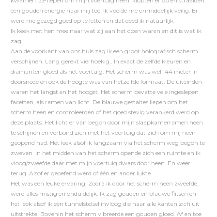
kwamen. Ze liepen om mijn voertuig heen, klopten er op en straalden
een gouden energie naar mij toe. Ik voelde me onmiddellijk veilig. Er
werd me gezegd goed op te letten en dat deed ik natuurlijk.
Ik keek met hen mee naar wat zij aan het doen waren en dit is wat ik
zag.
Aan de voorkant van ons huis zag ik een groot holografisch scherm
verschijnen. Lang gerekt vierhoekig,. In exact de zelfde kleuren en
diamanten gloed als het voertuig. Het scherm was wel 144 meter in
doorsnede en ook de hoogte was van hetzelfde formaat. De uiteinden
waren het langst en het hoogst. Het scherm bevatte vele ingeslepen
facetten, als ramen van licht. De blauwe gestaltes liepen om het
scherm heen en controleerden of het goed stevig verankerd werd op
deze plaats. Het licht er van begon door mijn slaapkamerramen heen
te schijnen en verbond zich met het voertuig dat zich om mij heen
geopend had. Het leek alsof ik langzaam via het scherm weg begon te
zweven. In het midden van het scherm opende zich een ruimte en ik
vloog/zweefde daar met mijn voertuig dwars door heen. En weer
terug. Alsof er geoefend werd of één en ander lukte.
Het was een leuke ervaring. Zodra ik door het scherm heen zweefde,
werd alles mistig en onduidelijk. Ik zag gouden en blauwe flitsen en
het leek alsof ik een tunnelstelsel invloog die naar alle kanten zich uit
uitstrekte. Bovenin het scherm vibreerde een gouden gloed. Af en toe