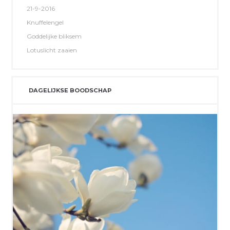
21-9-2016
Knuffelengel
Goddelijke bliksem
Lotuslicht zaaien
DAGELIJKSE BOODSCHAP