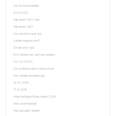
De Isis toonladder.
6-6-2020.
We doen HET niet.
We doen HET.
De wereld staat stil.
Liefde begrenzen?
Einde-ent-tijd.
Ent-iteiten en astrale velden.
02-02-2020.
De onderbroken ceremonie.
Een blijde boodschap.
12-12-2019.
11-11-2019
Allerheiligen/Allerzielen 2019.
Het Levensboek.
Het gouden skelet.