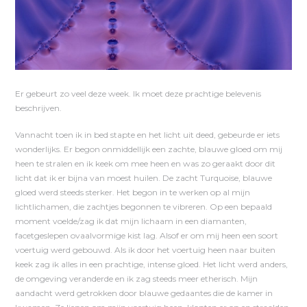
Er gebeurt zo veel deze week. Ik moet deze prachtige belevenis
beschrijven.
Vannacht toen ik in bed stapte en het licht uit deed, gebeurde er iets
wonderlijks. Er begon onmiddellijk een zachte, blauwe gloed om mij
heen te stralen en ik keek om mee heen en was zo geraakt door dit
licht dat ik er bijna van moest huilen. De zacht Turquoise, blauwe
gloed werd steeds sterker. Het begon in te werken op al mijn
lichtlichamen, die zachtjes begonnen te vibreren. Op een bepaald
moment voelde/zag ik dat mijn lichaam in een diamanten,
facetgeslepen ovaalvormige kist lag. Alsof er om mij heen een soort
voertuig werd gebouwd. Als ik door het voertuig heen naar buiten
keek zag ik alles in een prachtige, intense gloed. Het licht werd anders,
de omgeving veranderde en ik zag steeds meer etherisch. Mijn
aandacht werd getrokken door blauwe gedaantes die de kamer in