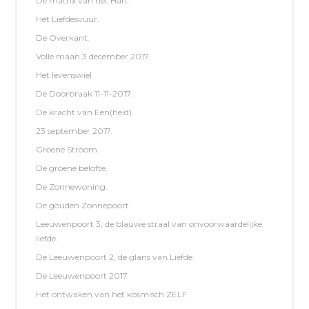
De matrix van het Hart.
Het Liefdesvuur.
De Overkant.
Volle maan 3 december 2017.
Het levenswiel
De Doorbraak 11-11-2017.
De kracht van Een(heid).
23 september 2017.
Groene Stroom.
De groene belofte.
De Zonnewoning.
De gouden Zonnepoort.
Leeuwenpoort 3, de blauwe straal van onvoorwaardelijke
liefde.
De Leeuwenpoort 2, de glans van Liefde.
De Leeuwenpoort 2017.
Het ontwaken van het kosmisch ZELF.