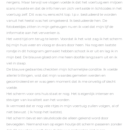
nergens. Maar terwijl we vlogen voelde ik dat het voertuig een miljoen
scans maakte en dat de info hiervan zich vertaalde in lichtcodes in het
voertuig zelf. Dit was nu eens echt top. I.p.v. bestudeerd te worden
vanuit het heelal was het omgekeerd. Ik bestudeerde hen. De
fotobeeldjes zitten in mijn geheugen nu en ik voel dat mijn lijf de
informatie aan het verwerken is.
Het werd tijd om terug te keren. Voordat ik het wist zag ik het scherm
bij mijn huis weer en vloog er dwars door heen. Na nog een laatste
rondje in dit hologram gemaakt hebben schoot ik er uit en lag ik in
mijn bed. De blauwe gloed om me heen doofde langzaam uit en ik
viel in slaap.
De blauwe gedaantes checkten mijn lichamelijke conditie. Ik voelde
allerlei trillingen, wist dat mijn waardes gemeten werden en
gecontroleerd en er was geen moment dat ik me onveilig of slecht
voelde.
Het scherm voor ons huis staat er nog. Het is eigenlijk intenser en
steviger van kwaliteit aan het worden.
Ik vermoed dat er nog vele ritjes in mijn voertuig zullen volgen, al of
niet bewust. ( Ik hoop het laatste).
Het scherm bevat een sleutelcode die alleen gekend word door
bevoegden. Niemand kan op eigen houtje dit scherm passeren zonder