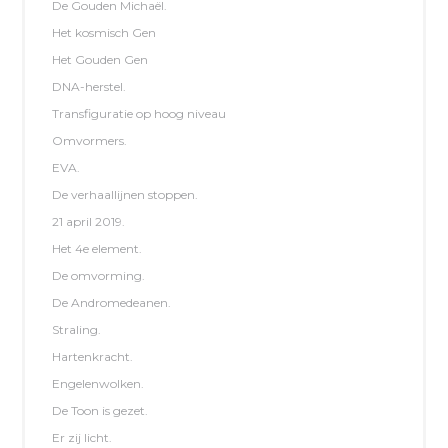
De Gouden Michaël.
Het kosmisch Gen
Het Gouden Gen
DNA-herstel.
Transfiguratie op hoog niveau
Omvormers.
EVA.
De verhaallijnen stoppen.
21 april 2019.
Het 4e element.
De omvorming.
De Andromedeanen.
Straling.
Hartenkracht.
Engelenwolken.
De Toon is gezet.
Er zij licht.