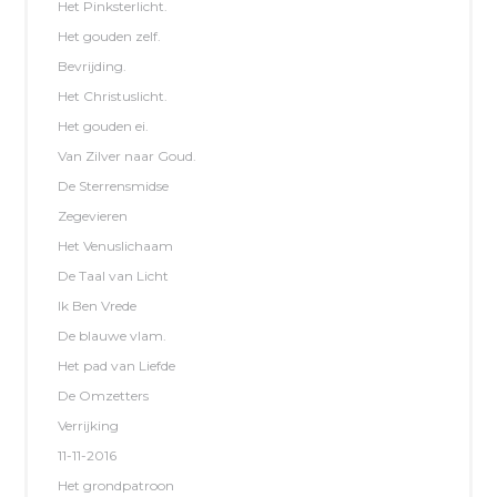
Het Pinksterlicht.
Het gouden zelf.
Bevrijding.
Het Christuslicht.
Het gouden ei.
Van Zilver naar Goud.
De Sterrensmidse
Zegevieren
Het Venuslichaam
De Taal van Licht
Ik Ben Vrede
De blauwe vlam.
Het pad van Liefde
De Omzetters
Verrijking
11-11-2016
Het grondpatroon