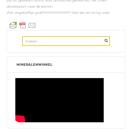
dat dit geweten wordt door de blauwe gedaantes. Het is een
sleutelpoort naar de sterren.
Wat ongelooflijk gaaf!!!!!!!!!!!!!!!!!!!!!!!!!!!!!!!! Wat een ervaring weer.
MINERALENWINKEL