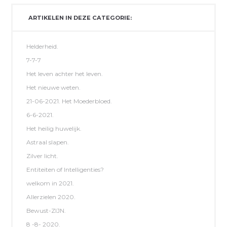
ARTIKELEN IN DEZE CATEGORIE:
Helderheid.
7-7-7
Het leven achter het leven.
Het nieuwe weten.
21-06-2021. Het Moederbloed.
6-6-2021.
Het heilig huwelijk.
Astraal slapen.
Zilver licht.
Entiteiten of Intelligenties?
welkom in 2021.
Allerzielen 2020.
Bewust-ZIJN.
8 -8- 2020.