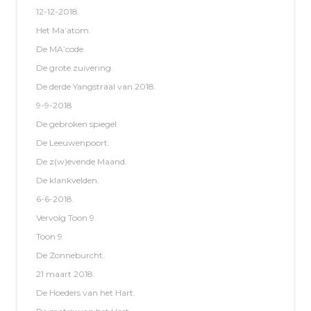
12-12-2018.
Het Ma’atom.
De MA’code.
De grote zuivering.
De derde Yangstraal van 2018.
9-9-2018
De gebroken spiegel.
De Leeuwenpoort.
De z(w)evende Maand.
De klankvelden.
6-6-2018.
Vervolg Toon 9.
Toon 9
De Zonneburcht.
21 maart 2018.
De Hoeders van het Hart.