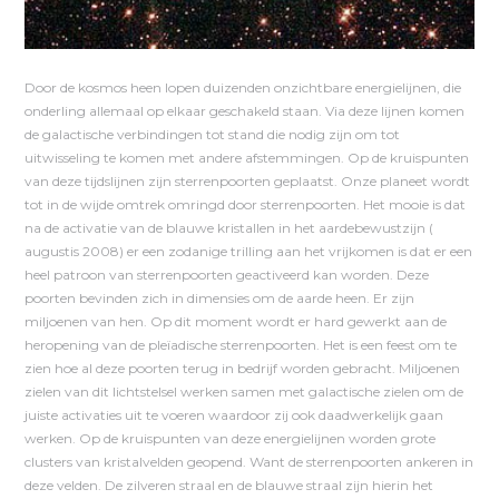
Door de kosmos heen lopen duizenden onzichtbare energielijnen, die
onderling allemaal op elkaar geschakeld staan. Via deze lijnen komen
de galactische verbindingen tot stand die nodig zijn om tot
uitwisseling te komen met andere afstemmingen. Op de kruispunten
van deze tijdslijnen zijn sterrenpoorten geplaatst. Onze planeet wordt
tot in de wijde omtrek omringd door sterrenpoorten. Het mooie is dat
na de activatie van de blauwe kristallen in het aardebewustzijn (
augustis 2008) er een zodanige trilling aan het vrijkomen is dat er een
heel patroon van sterrenpoorten geactiveerd kan worden. Deze
poorten bevinden zich in dimensies om de aarde heen. Er zijn
miljoenen van hen. Op dit moment wordt er hard gewerkt aan de
heropening van de pleïadische sterrenpoorten. Het is een feest om te
zien hoe al deze poorten terug in bedrijf worden gebracht. Miljoenen
zielen van dit lichtstelsel werken samen met galactische zielen om de
juiste activaties uit te voeren waardoor zij ook daadwerkelijk gaan
werken. Op de kruispunten van deze energielijnen worden grote
clusters van kristalvelden geopend. Want de sterrenpoorten ankeren in
deze velden. De zilveren straal en de blauwe straal zijn hierin het