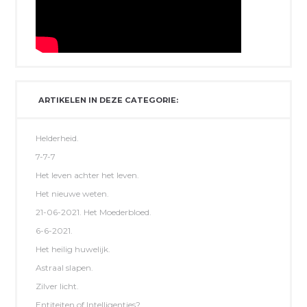
ARTIKELEN IN DEZE CATEGORIE:
Helderheid.
7-7-7
Het leven achter het leven.
Het nieuwe weten.
21-06-2021. Het Moederbloed.
6-6-2021.
Het heilig huwelijk.
Astraal slapen.
Zilver licht.
Entiteiten of Intelligenties?