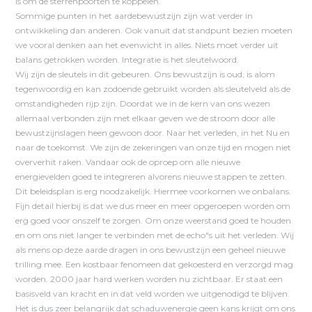
is om de sterrenpoorten te koppelen.
Sommige punten in het aardebewustzijn zijn wat verder in
ontwikkeling dan anderen. Ook vanuit dat standpunt bezien moeten
we vooral denken aan het evenwicht in alles. Niets moet verder uit
balans getrokken worden. Integratie is het sleutelwoord.
Wij zijn de sleutels in dit gebeuren. Ons bewustzijn is oud, is alom
tegenwoordig en kan zodoende gebruikt worden als sleutelveld als de
omstandigheden rijp zijn. Doordat we in de kern van ons wezen
allemaal verbonden zijn met elkaar geven we de stroom door alle
bewustzijnslagen heen gewoon door. Naar het verleden, in het Nu en
naar de toekomst. We zijn de zekeringen van onze tijd en mogen niet
oververhit raken. Vandaar ook de oproep om alle nieuwe
energievelden goed te integreren alvorens nieuwe stappen te zetten.
Dit beleidsplan is erg noodzakelijk. Hiermee voorkomen we onbalans.
Fijn detail hierbij is dat we dus meer en meer opgeroepen worden om
erg goed voor onszelf te zorgen. Om onze weerstand goed te houden
en om ons niet langer te verbinden met de echo"s uit het verleden. Wij
als mens op deze aarde dragen in ons bewustzijn een geheel nieuwe
trilling mee. Een kostbaar fenomeen dat gekoesterd en verzorgd mag
worden. 2000 jaar hard werken worden nu zichtbaar. Er staat een
basisveld van kracht en in dat veld worden we uitgenodigd te blijven.
Het is dus zeer belangrijk dat schaduwenergie geen kans krijgt om ons