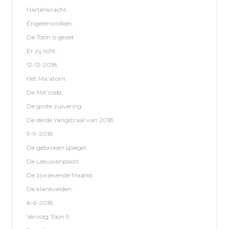
Hartenkracht.
Engelenwolken.
De Toon is gezet.
Er zij licht.
12-12-2018.
Het Ma’atom.
De MA’code.
De grote zuivering.
De derde Yangstraal van 2018.
9-9-2018
De gebroken spiegel.
De Leeuwenpoort.
De z(w)evende Maand.
De klankvelden.
6-6-2018.
Vervolg Toon 9.