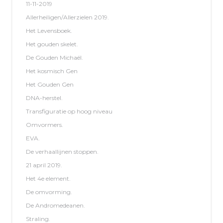
11-11-2019
Allerheiligen/Allerzielen 2019.
Het Levensboek.
Het gouden skelet.
De Gouden Michaël.
Het kosmisch Gen
Het Gouden Gen
DNA-herstel.
Transfiguratie op hoog niveau
Omvormers.
EVA.
De verhaallijnen stoppen.
21 april 2019.
Het 4e element.
De omvorming.
De Andromedeanen.
Straling.