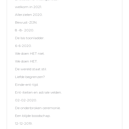
welkom in 2021.
Allerzielen 2020.
Bewust-ZIJN.
8 -8- 2020.
De Isis toonladder.
6-6-2020.
We doen HET niet.
We doen HET.
De wereld staat stil.
Liefde begrenzen?
Einde-ent-tijd.
Ent-iteiten en astrale velden.
02-02-2020.
De onderbroken ceremonie.
Een blijde boodschap.
12-12-2019.