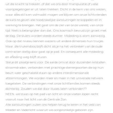
uit die kracht te trekken..of dat we ons door manipulatie of valse
voorspiegelingen er uit laten trekken. Dicht in de kern van ons wezen,
waar alles stil is en volmaakt mogen we blijven om onze lichtvrienden
de kans te geven alle noodzakelijke aansluitingen te koppelen en in
werking te brengen. Het gaat om de ziel van onze wereld, van onze
tijd. Niets is belangrijker dan dat. Ons kosmisch bewustzijn groeit met
de dag. De sluiers worden steeds dunner. Misleiding is alom aanwezig.
Ook op dat niveau kennen wezens uit andere dimensies hun trucjes.
Maar..die trukendoos blijft dicht als je na het verbreken van de oude
contracten stellig door gaat op je pad. En consequent alle misleiding
en afleiding weg blijft sturen.
Stel je dit plaatje eens voor. De aarde omvat door duizenden kristallen
stroomdraden, verbonden met prachtige sterrenpoorten die op hun
beurt weer geschakeld staan op andere interdimensionale
afstemmingen. We worden meer en meer in het universele netwerk
toegelaten. De verbindingen met onze lichtfamilies komen steeds
dichterbij. Zouden we dat door illusies laten verblinden??
NEEN..we staan op het pad van licht en onze voeten lopen recht
vooruit naar het licht van de Centrale Zon.
Alle aansluitingen zullen ons helpen terug te keren in het veld van
Moeder en Vaderlicht waaruit we oorspronkelijk geboren zijn.