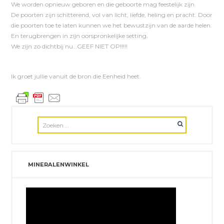
We worden opnieuw geboren en die geboorte mag feestelijk zijn.
De poorten zijn schitterend, vol van licht, liefde, heling en pracht. Door
die poorten toe te laten kunnen we het bewustzijn van de aarde helen.
En terugbrengen in zijn oorspronkelijke setting.
We zijn zo dichtbij nu…GEEF NIET OP!!!!!
Ik groet jullie vanuit de bron die Eenheid heet.
MINERALENWINKEL