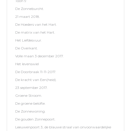
Toon 9
De Zonneburcht.
21 maart 2018.
De Hoeders van het Hart.
De matrix van het Hart.
Het Liefdesvuur.
De Overkant.
Volle maan 3 december 2017.
Het levenswiel
De Doorbraak 11-11-2017.
De kracht van Een(heid).
23 september 2017.
Groene Stroom.
De groene belofte.
De Zonnewoning.
De gouden Zonnepoort.
Leeuwenpoort 3, de blauwe straal van onvoorwaardelijke