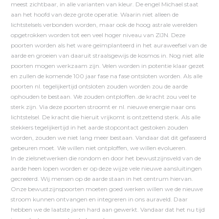
meest zichtbaar, in alle varianten van kleur. De engel Michael staat
aan het hoofd van deze grote operatie. Waarin niet alleen de
lichtstelsels verbonden worden, maar ook de hoog astrale werelden
opgetrokken worden tot een veel hoger niveau van ZIJN. Deze
poorten worden als het ware geïmplanteerd in het auraweefsel van de
aarde en groeien van daaruit straalsgewijs de kosmos in. Nog niet alle
poorten mogen werkzaam zijn. Velen worden in potentie klaar gezet
en zullen de komende 100 jaar fase na fase ontsloten worden. Als alle
poorten nl. tegelijkertijd ontsloten zouden worden zou de aarde
ophouden te bestaan. We zouden ontploffen..de kracht zou veel te
sterk zijn. Via deze poorten stroomt er nl. nieuwe energie naar ons
lichtstelsel. De kracht die hieruit vrijkomt is ontzettend sterk. Als alle
stekkers tegelijkertijd in het aarde stopcontact gestoken zouden
worden, zouden we niet lang meer bestaan. Vandaar dat dit gefaseerd
gebeuren moet. We willen niet ontploffen, we willen evolueren.
In de zielsnetwerken die rondom en door het bewustzijnsveld van de
aarde heen lopen worden er op deze wijze vele nieuwe aansluitingen
gecreëerd. Wij mensen op de aarde staan in het centrum hiervan.
Onze bewustzijnspoorten moeten goed werken willen we de nieuwe
stroom kunnen ontvangen en integreren in ons auraveld. Daar
hebben we de laatste jaren hard aan gewerkt. Vandaar dat het nu tijd