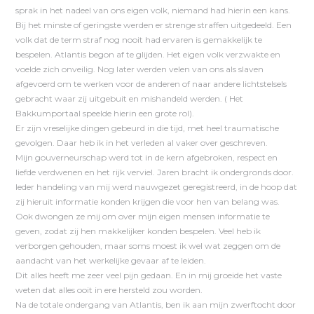
sprak in het nadeel van ons eigen volk, niemand had hierin een kans.
Bij het minste of geringste werden er strenge straffen uitgedeeld. Een
volk dat de term straf nog nooit had ervaren is gemakkelijk te
bespelen. Atlantis begon af te glijden. Het eigen volk verzwakte en
voelde zich onveilig. Nog later werden velen van ons als slaven
afgevoerd om te werken voor de anderen of naar andere lichtstelsels
gebracht waar zij uitgebuit en mishandeld werden. ( Het
Bakkumportaal speelde hierin een grote rol).
Er zijn vreselijke dingen gebeurd in die tijd, met heel traumatische
gevolgen. Daar heb ik in het verleden al vaker over geschreven.
Mijn gouverneurschap werd tot in de kern afgebroken, respect en
liefde verdwenen en het rijk verviel. Jaren bracht ik ondergronds door.
Ieder handeling van mij werd nauwgezet geregistreerd, in de hoop dat
zij hieruit informatie konden krijgen die voor hen van belang was.
Ook dwongen ze mij om over mijn eigen mensen informatie te
geven, zodat zij hen makkelijker konden bespelen. Veel heb ik
verborgen gehouden, maar soms moest ik wel wat zeggen om de
aandacht van het werkelijke gevaar af te leiden.
Dit alles heeft me zeer veel pijn gedaan. En in mij groeide het vaste
weten dat alles ooit in ere hersteld zou worden.
Na de totale ondergang van Atlantis, ben ik aan mijn zwerftocht door