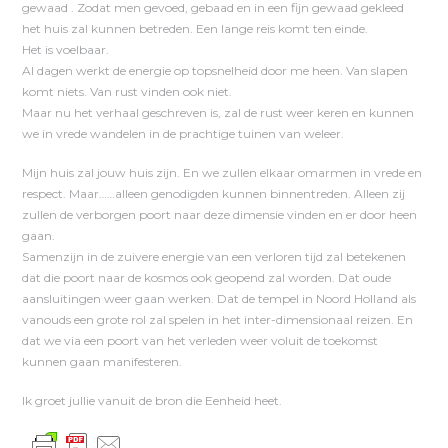
gewaad . Zodat men gevoed, gebaad en in een fijn gewaad gekleed
het huis zal kunnen betreden. Een lange reis komt ten einde.
Het is voelbaar.
Al dagen werkt de energie op topsnelheid door me heen. Van slapen
komt niets. Van rust vinden ook niet.
Maar nu het verhaal geschreven is, zal de rust weer keren en kunnen
we in vrede wandelen in de prachtige tuinen van weleer.
Mijn huis zal jouw huis zijn. En we zullen elkaar omarmen in vrede en
respect. Maar……alleen genodigden kunnen binnentreden. Alleen zij
zullen de verborgen poort naar deze dimensie vinden en er door heen
gaan.
Samenzijn in de zuivere energie van een verloren tijd zal betekenen
dat die poort naar de kosmos ook geopend zal worden. Dat oude
aansluitingen weer gaan werken. Dat de tempel in Noord Holland als
vanouds een grote rol zal spelen in het inter-dimensionaal reizen. En
dat we via een poort van het verleden weer voluit de toekomst
kunnen gaan manifesteren.
Ik groet jullie vanuit de bron die Eenheid heet.