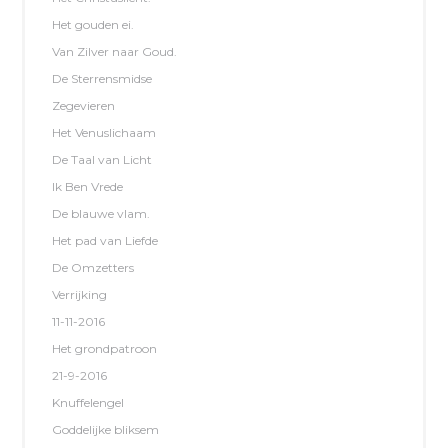
Het gouden ei.
Van Zilver naar Goud.
De Sterrensmidse
Zegevieren
Het Venuslichaam
De Taal van Licht
Ik Ben Vrede
De blauwe vlam.
Het pad van Liefde
De Omzetters
Verrijking
11-11-2016
Het grondpatroon
21-9-2016
Knuffelengel
Goddelijke bliksem