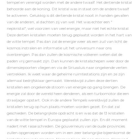
tempel en verenigd worden met de andere twaalf. Het dertiende kristal
behoorde aan de koning. Dit kristal was in staat om de andere twaalf
te activeren. Gelukkig is dit dertiende kristal nooit in handen gevallen
van de anderen, al dachten zij van wel. Het was echter een "
nepkristal", wel voorzien van veel energie, maar niet het echte kristal.
Deze dertien kristallen moeten terug geplaatst worden in het hart van
de witte tempel. Pas dan zal de energie weer als een zuil van licht de
kosmos instralen en informatie uit het universum naar ons
overbrengen. Pas dan zullen de kosmische volkeren weten dat de
paden vrij gemaakt zijn. Dan kunnen de kristalschepen weer door de
dimensiepoorten vliegen en via de Siriussluis naar ongekende verten
vertrekken. Ik weet waar de geheime ruimtestations zijn en ze zijn
allemaal bedrijfsklaar gemaakt. Wereldwijd zullen deze dertien
kristallen een ongekende stroom van energie op gang brengen. De
energie zal door de wereld heen denderen, als een turbomotor die een
straaljager opstart. Ook in de andere Tempels wereldwijd zullen de
kristallen terug op hun plaats moeten worden gezet. En dat zal
geschieden. De belangrijkste opdracht is en was dat de 13 kristallen
van de witte tempel in Europa geplaatst zullen zijn. En dit moment
nadert met rasse schreden. De gouverneurs van de oude provincies
zullen opgeroepen worden om in een zeer belangrijke bijeenkomst de