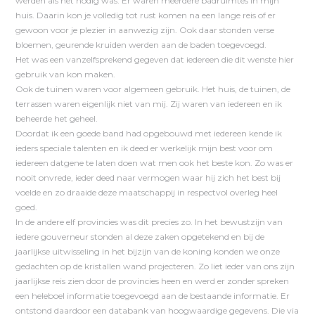
werden als het nodig was. Er waren meerdere badruimtes in mijn
huis. Daarin kon je volledig tot rust komen na een lange reis of er
gewoon voor je plezier in aanwezig zijn. Ook daar stonden verse
bloemen, geurende kruiden werden aan de baden toegevoegd.
Het was een vanzelfsprekend gegeven dat iedereen die dit wenste hier
gebruik van kon maken.
Ook de tuinen waren voor algemeen gebruik. Het huis, de tuinen, de
terrassen waren eigenlijk niet van mij. Zij waren van iedereen en ik
beheerde het geheel.
Doordat ik een goede band had opgebouwd met iedereen kende ik
ieders speciale talenten en ik deed er werkelijk mijn best voor om
iedereen datgene te laten doen wat men ook het beste kon. Zo was er
nooit onvrede, ieder deed naar vermogen waar hij zich het best bij
voelde en zo draaide deze maatschappij in respectvol overleg heel
goed.
In de andere elf provincies was dit precies zo. In het bewustzijn van
iedere gouverneur stonden al deze zaken opgetekend en bij de
jaarlijkse uitwisseling in het bijzijn van de koning konden we onze
gedachten op de kristallen wand projecteren. Zo liet ieder van ons zijn
jaarlijkse reis zien door de provincies heen en werd er zonder spreken
een heleboel informatie toegevoegd aan de bestaande informatie. Er
ontstond daardoor een databank van hoogwaardige gegevens. Die via