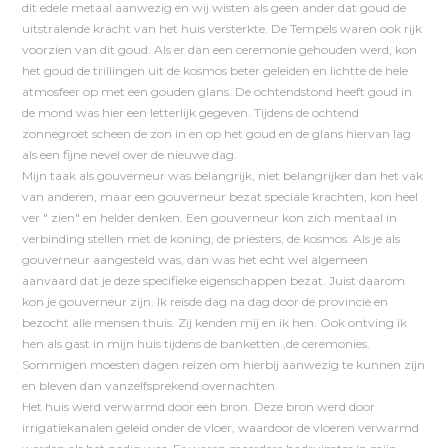
dit edele metaal aanwezig en wij wisten als geen ander dat goud de
uitstralende kracht van het huis versterkte. De Tempels waren ook rijk
voorzien van dit goud. Als er dan een ceremonie gehouden werd, kon
het goud de trillingen uit de kosmos beter geleiden en lichtte de hele
atmosfeer op met een gouden glans. De ochtendstond heeft goud in
de mond was hier een letterlijk gegeven. Tijdens de ochtend
zonnegroet scheen de zon in en op het goud en de glans hiervan lag
als een fijne nevel over de nieuwe dag.
Mijn taak als gouverneur was belangrijk, niet belangrijker dan het vak
van anderen, maar een gouverneur bezat speciale krachten, kon heel
ver " zien" en helder denken. Een gouverneur kon zich mentaal in
verbinding stellen met de koning, de priesters, de kosmos. Als je als
gouverneur aangesteld was, dan was het echt wel algemeen
aanvaard dat je deze specifieke eigenschappen bezat. Juist daarom
kon je gouverneur zijn. Ik reisde dag na dag door de provincie en
bezocht alle mensen thuis. Zij kenden mij en ik hen. Ook ontving ik
hen als gast in mijn huis tijdens de banketten ,de ceremonies.
Sommigen moesten dagen reizen om hierbij aanwezig te kunnen zijn
en bleven dan vanzelfsprekend overnachten.
Het huis werd verwarmd door een bron. Deze bron werd door
irrigatiekanalen geleid onder de vloer, waardoor de vloeren verwarmd