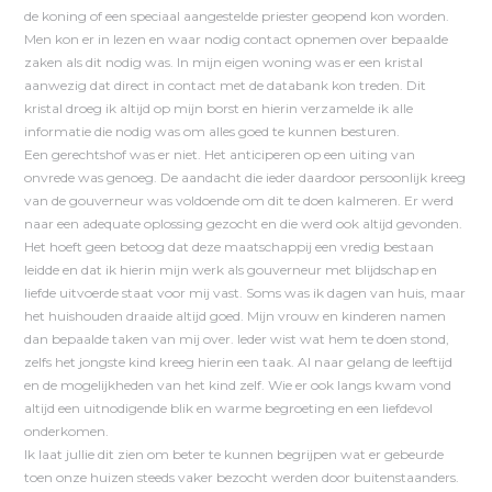
de koning of een speciaal aangestelde priester geopend kon worden.
Men kon er in lezen en waar nodig contact opnemen over bepaalde
zaken als dit nodig was. In mijn eigen woning was er een kristal
aanwezig dat direct in contact met de databank kon treden. Dit
kristal droeg ik altijd op mijn borst en hierin verzamelde ik alle
informatie die nodig was om alles goed te kunnen besturen.
Een gerechtshof was er niet. Het anticiperen op een uiting van
onvrede was genoeg. De aandacht die ieder daardoor persoonlijk kreeg
van de gouverneur was voldoende om dit te doen kalmeren. Er werd
naar een adequate oplossing gezocht en die werd ook altijd gevonden.
Het hoeft geen betoog dat deze maatschappij een vredig bestaan
leidde en dat ik hierin mijn werk als gouverneur met blijdschap en
liefde uitvoerde staat voor mij vast. Soms was ik dagen van huis, maar
het huishouden draaide altijd goed. Mijn vrouw en kinderen namen
dan bepaalde taken van mij over. Ieder wist wat hem te doen stond,
zelfs het jongste kind kreeg hierin een taak. Al naar gelang de leeftijd
en de mogelijkheden van het kind zelf. Wie er ook langs kwam vond
altijd een uitnodigende blik en warme begroeting en een liefdevol
onderkomen.
Ik laat jullie dit zien om beter te kunnen begrijpen wat er gebeurde
toen onze huizen steeds vaker bezocht werden door buitenstaanders.