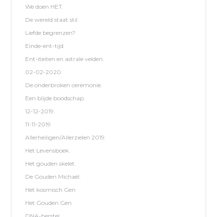
We doen HET.
De wereld staat stil.
Liefde begrenzen?
Einde-ent-tijd.
Ent-iteiten en astrale velden.
02-02-2020.
De onderbroken ceremonie.
Een blijde boodschap.
12-12-2019.
11-11-2019
Allerheiligen/Allerzielen 2019.
Het Levensboek.
Het gouden skelet.
De Gouden Michaël.
Het kosmisch Gen
Het Gouden Gen
DNA-herstel.