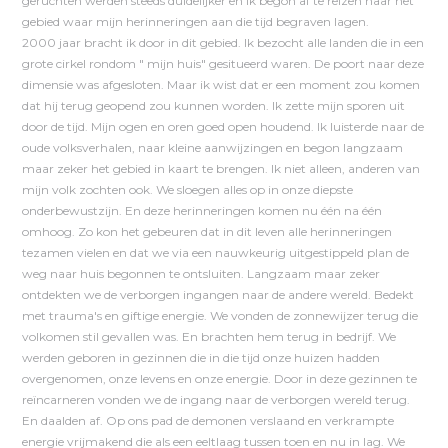
geruchten werden steeds duidelijker en ik begon af te reizen naar het
gebied waar mijn herinneringen aan die tijd begraven lagen.
2000 jaar bracht ik door in dit gebied. Ik bezocht alle landen die in een
grote cirkel rondom " mijn huis" gesitueerd waren. De poort naar deze
dimensie was afgesloten. Maar ik wist dat er een moment zou komen
dat hij terug geopend zou kunnen worden. Ik zette mijn sporen uit
door de tijd. Mijn ogen en oren goed open houdend. Ik luisterde naar de
oude volksverhalen, naar kleine aanwijzingen en begon langzaam
maar zeker het gebied in kaart te brengen. Ik niet alleen, anderen van
mijn volk zochten ook. We sloegen alles op in onze diepste
onderbewustzijn. En deze herinneringen komen nu één na één
omhoog. Zo kon het gebeuren dat in dit leven alle herinneringen
tezamen vielen en dat we via een nauwkeurig uitgestippeld plan de
weg naar huis begonnen te ontsluiten. Langzaam maar zeker
ontdekten we de verborgen ingangen naar de andere wereld. Bedekt
met trauma's en giftige energie. We vonden de zonnewijzer terug die
volkomen stil gevallen was. En brachten hem terug in bedrijf. We
werden geboren in gezinnen die in die tijd onze huizen hadden
overgenomen, onze levens en onze energie. Door in deze gezinnen te
reïncarneren vonden we de ingang naar de verborgen wereld terug.
En daalden af. Op ons pad de demonen verslaand en verkrampte
energie vrijmakend die als een eeltlaag tussen toen en nu in lag. We