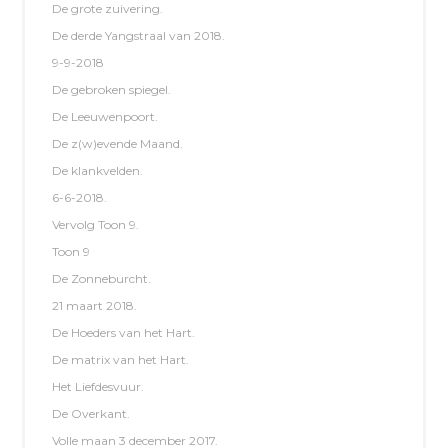
De grote zuivering.
De derde Yangstraal van 2018.
9-9-2018
De gebroken spiegel.
De Leeuwenpoort.
De z(w)evende Maand.
De klankvelden.
6-6-2018.
Vervolg Toon 9.
Toon 9
De Zonneburcht.
21 maart 2018.
De Hoeders van het Hart.
De matrix van het Hart.
Het Liefdesvuur.
De Overkant.
Volle maan 3 december 2017.