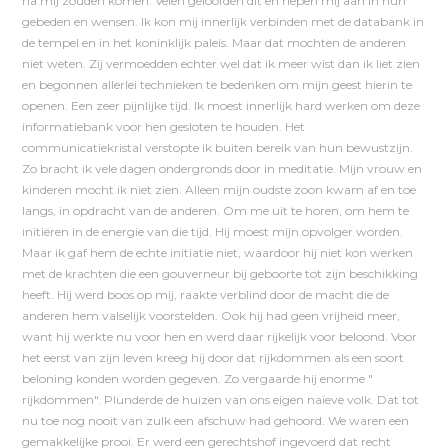
na mij zouden komen. Velen geloofden dit en riepen mij aan in hun
gebeden en wensen. Ik kon mij innerlijk verbinden met de databank in
de tempel en in het koninklijk paleis. Maar dat mochten de anderen
niet weten. Zij vermoedden echter wel dat ik meer wist dan ik liet zien
en begonnen allerlei technieken te bedenken om mijn geest hierin te
openen. Een zeer pijnlijke tijd. Ik moest innerlijk hard werken om deze
informatiebank voor hen gesloten te houden. Het
communicatiekristal verstopte ik buiten bereik van hun bewustzijn.
Zo bracht ik vele dagen ondergronds door in meditatie. Mijn vrouw en
kinderen mocht ik niet zien. Alleen mijn oudste zoon kwam af en toe
langs, in opdracht van de anderen. Om me uit te horen, om hem te
initiëren in de energie van die tijd. Hij moest mijn opvolger worden.
Maar ik gaf hem de echte initiatie niet, waardoor hij niet kon werken
met de krachten die een gouverneur bij geboorte tot zijn beschikking
heeft. Hij werd boos op mij, raakte verblind door de macht die de
anderen hem valselijk voorstelden. Ook hij had geen vrijheid meer,
want hij werkte nu voor hen en werd daar rijkelijk voor beloond. Voor
het eerst van zijn leven kreeg hij door dat rijkdommen als een soort
beloning konden worden gegeven. Zo vergaarde hij enorme "
rijkdommen". Plunderde de huizen van ons eigen naïeve volk. Dat tot
nu toe nog nooit van zulk een afschuw had gehoord. We waren een
gemakkelijke prooi. Er werd een gerechtshof ingevoerd dat recht