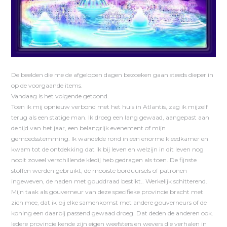
De beelden die me de afgelopen dagen bezoeken gaan steeds dieper in
op de voorgaande items.
Vandaag is het volgende getoond.
Toen ik mij opnieuw verbond met het huis in Atlantis, zag ik mijzelf
terug als een statige man. Ik droeg een lang gewaad, aangepast aan
de tijd van het jaar, een belangrijk evenement of mijn
gemoedsstemming. Ik wandelde rond in een enorme kleedkamer en
kwam tot de ontdekking dat ik bij leven en welzijn in dit leven nog
nooit zoveel verschillende kledij heb gedragen als toen. De fijnste
stoffen werden gebruikt, de mooiste borduursels of patronen
ingeweven, de naden met gouddraad bestikt.. Werkelijk schitterend.
Mijn taak als gouverneur van deze specifieke provincie bracht met
zich mee, dat ik bij elke samenkomst met andere gouverneurs of de
koning een daarbij passend gewaad droeg. Dat deden de anderen ook.
Iedere provincie kende zijn eigen weefsters en wevers die verhalen in