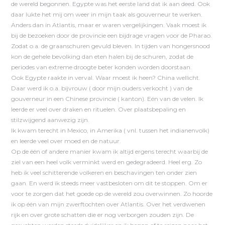
de wereld begonnen. Egypte was het eerste land dat ik aan deed. Ook
daar lukte het mij om weer in mijn taak als gouverneur te werken.
Anders dan in Atlantis, maar er waren vergelijkingen. Vaak moest ik
bij de bezoeken door de provincie een bijdrage vragen voor de Pharao.
Zodat o.a. de graanschuren gevuld bleven. In tijden van hongersnood
kon de gehele bevolking dan eten halen bij de schuren, zodat de
periodes van extreme droogte beter konden worden doorstaan.
Ook Egypte raakte in verval. Waar moest ik heen? China wellicht.
Daar werd ik o.a. bijvrouw ( door mijn ouders verkocht ) van de
gouverneur in een Chinese provincie ( kanton). Eén van de velen. Ik
leerde er veel over draken en rituelen. Over plaatsbepaling en
stilzwijgend aanwezig zijn.
Ik kwam terecht in Mexico, in Amerika ( vnl. tussen het indianenvolk)
en leerde veel over moed en de natuur.
Op de één of andere manier kwam ik altijd ergens terecht waarbij de
ziel van een heel volk verminkt werd en gedegradeerd. Heel erg. Zo
heb ik veel schitterende volkeren en beschavingen ten onder zien
gaan. En werd ik steeds meer vastbesloten om dit te stoppen. Om er
voor te zorgen dat het goede op de wereld zou overwinnen. Zo hoorde
ik op één van mijn zwerftochten over Atlantis. Over het verdwenen
rijk en over grote schatten die er nog verborgen zouden zijn. De