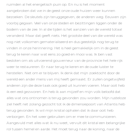
ruimden al het energetisch puin op. En nu is het moment
aangebroken dat we in de geest onze oude huizen weer kunnen
bezoeken. De sleutels zijn teruggegeven, de anderen weg. Eeuwen zijn
voorbij gegaan. Veel van onze steden en bezittingen liggen onder de
bodem van de zee. In al die tijden is het aanzien van de wereld totaal
veranderd. Maar dat geeft niets. Het grootste deel van die wereld was
nog niet volkomen gematerialiseerd en dus geestelijk nog terug te
vinden in onze herinnering. Het is heel gemakkelijk om in de geest
terug te keren naar wat eens zo goed en mooi was. Ik ben vast
besloten om als uitvoerend gouverneur van de provincie het hele rijk
weer te restaureren. Er naar terug te keren en de oude luister te
herstellen. Niet om er te blijven. Ik denk dat mijn zoektocht door de
wereld een ander mens van mij heeft gemaakt. Er zullen ongetwijfeld
anderen zijn die deze taak ook goed uit kunnen voeren. Maar ooit heb
ik een eed gezworen. En heb ik aan mijzelf en mijn volk beloofd dat
alles wat ons ontnomen is terug gevonden zou worden. Mijn rusteloze
ziel heeft net zolang gezocht tot ik de dimensiepoort van Atlantis heb
terug gevonden. Ik wil mijn kristal ophalen dat ik daar ooit heb
verborgen. En het weer gebruiken om er mee te communiceren.
Aangevuld met alles wat ik nu weet, vervult dit kristal een belangrijke
rol tussen hemel en aarde. Het moet terug naar de koning, naar de