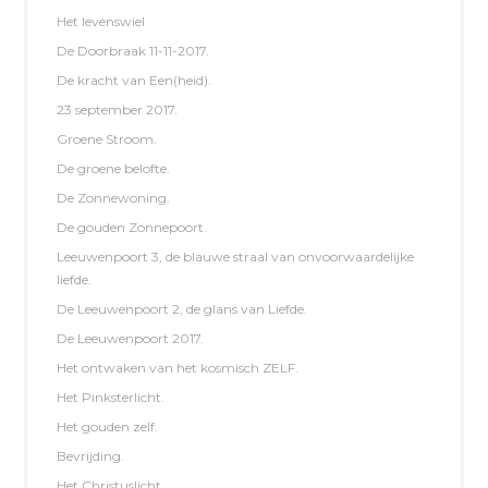
Het levenswiel
De Doorbraak 11-11-2017.
De kracht van Een(heid).
23 september 2017.
Groene Stroom.
De groene belofte.
De Zonnewoning.
De gouden Zonnepoort.
Leeuwenpoort 3, de blauwe straal van onvoorwaardelijke
liefde.
De Leeuwenpoort 2, de glans van Liefde.
De Leeuwenpoort 2017.
Het ontwaken van het kosmisch ZELF.
Het Pinksterlicht.
Het gouden zelf.
Bevrijding.
Het Christuslicht.