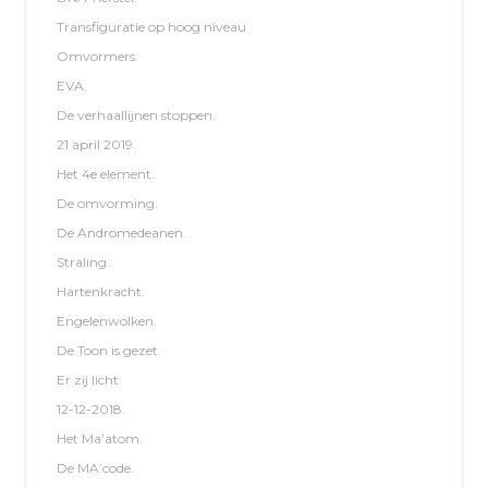
Transfiguratie op hoog niveau
Omvormers.
EVA.
De verhaallijnen stoppen.
21 april 2019.
Het 4e element.
De omvorming.
De Andromedeanen.
Straling.
Hartenkracht.
Engelenwolken.
De Toon is gezet.
Er zij licht.
12-12-2018.
Het Ma’atom.
De MA’code.