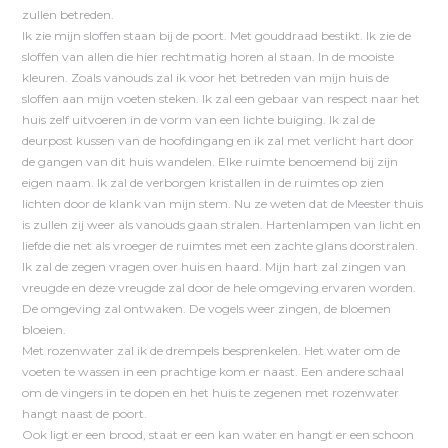
zullen betreden.
Ik zie mijn sloffen staan bij de poort. Met gouddraad bestikt. Ik zie de
sloffen van allen die hier rechtmatig horen al staan. In de mooiste
kleuren. Zoals vanouds zal ik voor het betreden van mijn huis de
sloffen aan mijn voeten steken. Ik zal een gebaar van respect naar het
huis zelf uitvoeren in de vorm van een lichte buiging. Ik zal de
deurpost kussen van de hoofdingang en ik zal met verlicht hart door
de gangen van dit huis wandelen. Elke ruimte benoemend bij zijn
eigen naam. Ik zal de verborgen kristallen in de ruimtes op zien
lichten door de klank van mijn stem. Nu ze weten dat de Meester thuis
is zullen zij weer als vanouds gaan stralen. Hartenlampen van licht en
liefde die net als vroeger de ruimtes met een zachte glans doorstralen.
Ik zal de zegen vragen over huis en haard. Mijn hart zal zingen van
vreugde en deze vreugde zal door de hele omgeving ervaren worden.
De omgeving zal ontwaken. De vogels weer zingen, de bloemen
bloeien.
Met rozenwater zal ik de drempels besprenkelen. Het water om de
voeten te wassen in een prachtige kom er naast. Een andere schaal
om de vingers in te dopen en het huis te zegenen met rozenwater
hangt naast de poort.
Ook ligt er een brood, staat er een kan water en hangt er een schoon