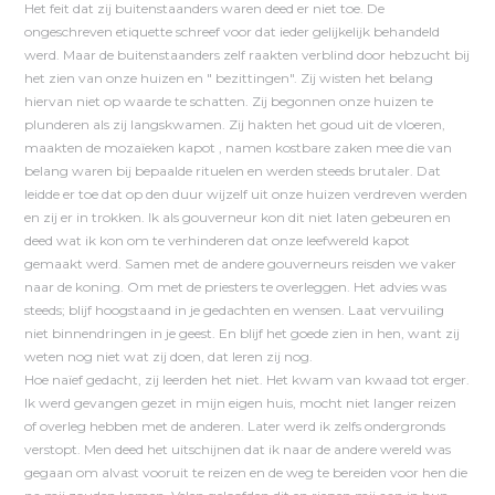
Het feit dat zij buitenstaanders waren deed er niet toe. De
ongeschreven etiquette schreef voor dat ieder gelijkelijk behandeld
werd. Maar de buitenstaanders zelf raakten verblind door hebzucht bij
het zien van onze huizen en " bezittingen". Zij wisten het belang
hiervan niet op waarde te schatten. Zij begonnen onze huizen te
plunderen als zij langskwamen. Zij hakten het goud uit de vloeren,
maakten de mozaïeken kapot , namen kostbare zaken mee die van
belang waren bij bepaalde rituelen en werden steeds brutaler. Dat
leidde er toe dat op den duur wijzelf uit onze huizen verdreven werden
en zij er in trokken. Ik als gouverneur kon dit niet laten gebeuren en
deed wat ik kon om te verhinderen dat onze leefwereld kapot
gemaakt werd. Samen met de andere gouverneurs reisden we vaker
naar de koning. Om met de priesters te overleggen. Het advies was
steeds; blijf hoogstaand in je gedachten en wensen. Laat vervuiling
niet binnendringen in je geest. En blijf het goede zien in hen, want zij
weten nog niet wat zij doen, dat leren zij nog.
Hoe naïef gedacht, zij leerden het niet. Het kwam van kwaad tot erger.
Ik werd gevangen gezet in mijn eigen huis, mocht niet langer reizen
of overleg hebben met de anderen. Later werd ik zelfs ondergronds
verstopt. Men deed het uitschijnen dat ik naar de andere wereld was
gegaan om alvast vooruit te reizen en de weg te bereiden voor hen die