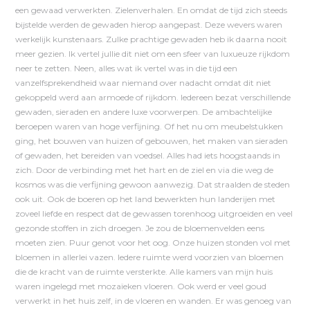
een gewaad verwerkten. Zielenverhalen. En omdat de tijd zich steeds
bijstelde werden de gewaden hierop aangepast. Deze wevers waren
werkelijk kunstenaars. Zulke prachtige gewaden heb ik daarna nooit
meer gezien. Ik vertel jullie dit niet om een sfeer van luxueuze rijkdom
neer te zetten. Neen, alles wat ik vertel was in die tijd een
vanzelfsprekendheid waar niemand over nadacht omdat dit niet
gekoppeld werd aan armoede of rijkdom. Iedereen bezat verschillende
gewaden, sieraden en andere luxe voorwerpen. De ambachtelijke
beroepen waren van hoge verfijning. Of het nu om meubelstukken
ging, het bouwen van huizen of gebouwen, het maken van sieraden
of gewaden, het bereiden van voedsel. Alles had iets hoogstaands in
zich. Door de verbinding met het hart en de ziel en via die weg de
kosmos was die verfijning gewoon aanwezig. Dat straalden de steden
ook uit. Ook de boeren op het land bewerkten hun landerijen met
zoveel liefde en respect dat de gewassen torenhoog uitgroeiden en veel
gezonde stoffen in zich droegen. Je zou de bloemenvelden eens
moeten zien. Puur genot voor het oog. Onze huizen stonden vol met
bloemen in allerlei vazen. Iedere ruimte werd voorzien van bloemen
die de kracht van de ruimte versterkte. Alle kamers van mijn huis
waren ingelegd met mozaïeken vloeren. Ook werd er veel goud
verwerkt in het huis zelf, in de vloeren en wanden. Er was genoeg van