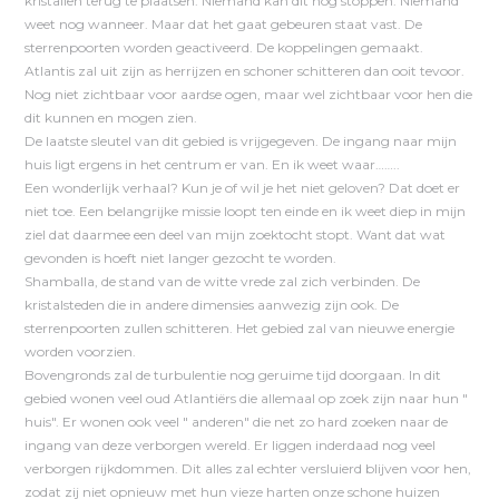
kristallen terug te plaatsen. Niemand kan dit nog stoppen. Niemand
weet nog wanneer. Maar dat het gaat gebeuren staat vast. De
sterrenpoorten worden geactiveerd. De koppelingen gemaakt.
Atlantis zal uit zijn as herrijzen en schoner schitteren dan ooit tevoor.
Nog niet zichtbaar voor aardse ogen, maar wel zichtbaar voor hen die
dit kunnen en mogen zien.
De laatste sleutel van dit gebied is vrijgegeven. De ingang naar mijn
huis ligt ergens in het centrum er van. En ik weet waar……..
Een wonderlijk verhaal? Kun je of wil je het niet geloven? Dat doet er
niet toe. Een belangrijke missie loopt ten einde en ik weet diep in mijn
ziel dat daarmee een deel van mijn zoektocht stopt. Want dat wat
gevonden is hoeft niet langer gezocht te worden.
Shamballa, de stand van de witte vrede zal zich verbinden. De
kristalsteden die in andere dimensies aanwezig zijn ook. De
sterrenpoorten zullen schitteren. Het gebied zal van nieuwe energie
worden voorzien.
Bovengronds zal de turbulentie nog geruime tijd doorgaan. In dit
gebied wonen veel oud Atlantiërs die allemaal op zoek zijn naar hun "
huis". Er wonen ook veel " anderen" die net zo hard zoeken naar de
ingang van deze verborgen wereld. Er liggen inderdaad nog veel
verborgen rijkdommen. Dit alles zal echter versluierd blijven voor hen,
zodat zij niet opnieuw met hun vieze harten onze schone huizen