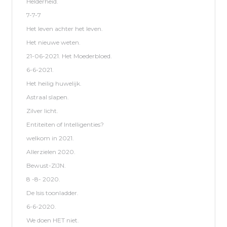
Helderheid.
7-7-7
Het leven achter het leven.
Het nieuwe weten.
21-06-2021. Het Moederbloed.
6-6-2021.
Het heilig huwelijk.
Astraal slapen.
Zilver licht.
Entiteiten of Intelligenties?
welkom in 2021.
Allerzielen 2020.
Bewust-ZIJN.
8 -8- 2020.
De Isis toonladder.
6-6-2020.
We doen HET niet.