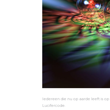
Iedereen die nu op aarde leeft is 
Lucifercode.