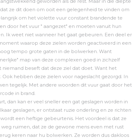
zo angstwekkend geworden als de rest. Maar in die diepte
 dat ze dit doen om ooit een gelegenheid te vinden om
langrijk om het violette vuur constant brandende te
en door het vuur " aangezet" en moeten vanuit hun
. Ik weet niet wanneer het gaat gebeuren. Een deel er
n moment waarop deze zielen worden geactiveerd in een
 hoog tempo grote gaten in de bolwerken. Want
innerlijke" map van deze complexen goed in zichzelf
t niemand beseft dat deze ziel dat doet. Want het
r. Ook hebben deze zielen voor nageslacht gezorgd. In
uwen tegelijk. Met andere woorden dit vuur gaat door het
rcode in brand.
rt, dan kan er veel sneller een gat geslagen worden in
elkaar geslagen, er ontstaat ruzie onderling en ze richten
 wordt een heftige gebeurtenis. Het voordeel is dat ze
 de weg ruimen, dat ze de gewone mens even met rust
terug keren naar hu bolwerken. Ze worden dus dakloos