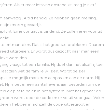
ijferen. Als er maar iets van opstand zit, mag je niet "
jzen" aanwezig . Altijd handig. Ze hebben geen mening,
n zijn enorm gevaarlijk.
plicht. En je contract is bindend. Ze zullen je er voor uit
reekt.
 te ontmantelen. Dat is het grootste probleem. Daarom
breed uitgroeien. Er wordt dus gezocht naar manieren
lexe werelden.
ang vraagt tot een familie. Hij doet dan net alsof hij toe
n laat zien wat de familie wil zien. Wordt de ziel
p alle mogelijk manieren aanpassen aan de norm. Hij
doet. Hij moet er een aantal levens aan besteden om de
eid diep af te dalen in het systeem. Met het gevaar op
egrepen wordt door de code en er voluit voor gaat. Velen
Anderen hebben in zichzelf de code uitvergroot en