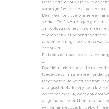
Deze code loopt wereldwijd door h
sommige families en plaatsen op aa
Daar waar de code binnen een famil
sterker. De DNAstrengen groeien s
de hoofdstreng hecht zich in een eno
ze gronden wel de aangeboden trilli
creëert een negatieve vortex waarl
gebouwd.
Dit is een compact stelsel van ene
zijn.
Daar komt niemand in die niet verbond
toegevoegd, mag je alleen onder be
toegewezen. Je wordt constant bewa
energiestelsels. Tenzij je een leven 
wordt het moeilijk, want ook daar wo
en geïndoctrineerd bent met de code
aan de familiecode. En belooft mee 