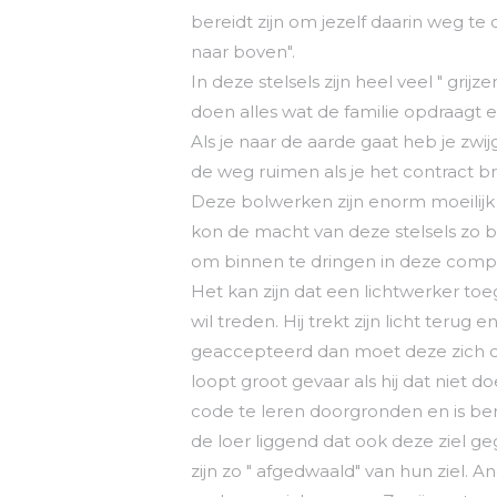
bereidt zijn om jezelf daarin weg te c
naar boven".
In deze stelsels zijn heel veel " gri
doen alles wat de familie opdraagt e
Als je naar de aarde gaat heb je zwijg
de weg ruimen als je het contract b
Deze bolwerken zijn enorm moeilijk
kon de macht van deze stelsels zo 
om binnen te dringen in deze comp
Het kan zijn dat een lichtwerker toeg
wil treden. Hij trekt zijn licht terug e
geaccepteerd dan moet deze zich o
loopt groot gevaar als hij dat niet 
code te leren doorgronden en is ber
de loer liggend dat ook deze ziel g
zijn zo " afgedwaald" van hun ziel. 