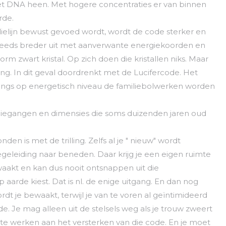
et DNA heen. Met hogere concentraties er van binnen
rde.
ielijn bewust gevoed wordt, wordt de code sterker en
teeds breder uit met aanverwante energiekoorden en
rm zwart kristal. Op zich doen die kristallen niks. Maar
ng. In dit geval doordrenkt met de Lucifercode. Het
angs op energetisch niveau de familiebolwerken worden
rgiegangen en dimensies die soms duizenden jaren oud
en is met de trilling. Zelfs al je " nieuw" wordt
geleiding naar beneden. Daar krijg je een eigen ruimte
akt en kan dus nooit ontsnappen uit die
op aarde kiest. Dat is nl. de enige uitgang. En dan nog
rdt je bewaakt, terwijl je van te voren al geïntimideerd
. Je mag alleen uit de stelsels weg als je trouw zweert
te werken aan het versterken van die code. En je moet