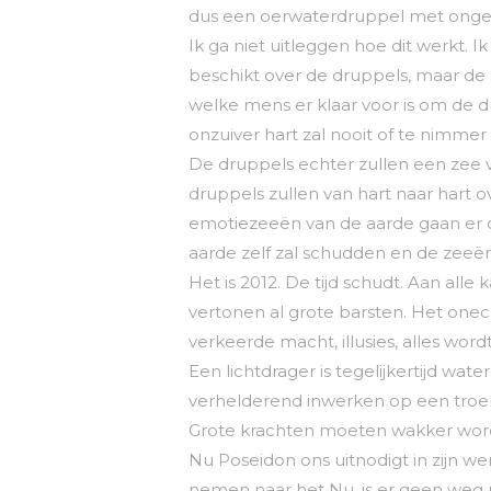
dus een oerwaterdruppel met onge
Ik ga niet uitleggen hoe dit werkt.
beschikt over de druppels, maar d
welke mens er klaar voor is om de
onzuiver hart zal nooit of te nimm
De druppels echter zullen een zee 
druppels zullen van hart naar hart 
emotiezeeën van de aarde gaan er 
aarde zelf zal schudden en de zeeë
Het is 2012. De tijd schudt. Aan all
vertonen al grote barsten. Het onech
verkeerde macht, illusies, alles wor
Een lichtdrager is tegelijkertijd wat
verhelderend inwerken op een troebe
Grote krachten moeten wakker worde
Nu Poseidon ons uitnodigt in zijn 
nemen naar het Nu, is er geen weg 