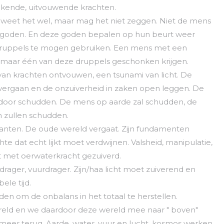
kende, uitvouwende krachten.
 Ik weet het wel, maar mag het niet zeggen. Niet de mens
e goden. En deze goden bepalen op hun beurt weer
 druppels te mogen gebruiken. Een mens met een
er maar één van deze druppels geschonken krijgen.
van krachten ontvouwen, een tsunami van licht. De
overgaan en de onzuiverheid in zaken open leggen. De
door schudden. De mens op aarde zal schudden, de
n zullen schudden.
e kanten. De oude wereld vergaat. Zijn fundamenten
te dat echt lijkt moet verdwijnen. Valsheid, manipulatie,
dt met oerwaterkracht gezuiverd.
erdrager, vuurdrager. Zijn/haa licht moet zuiverend en
le tijd.
n om de onbalans in het totaal te herstellen.
wereld en we daardoor deze wereld mee naar " boven"
meer terug. Aarde, water, vuur en lucht, kosmos werken