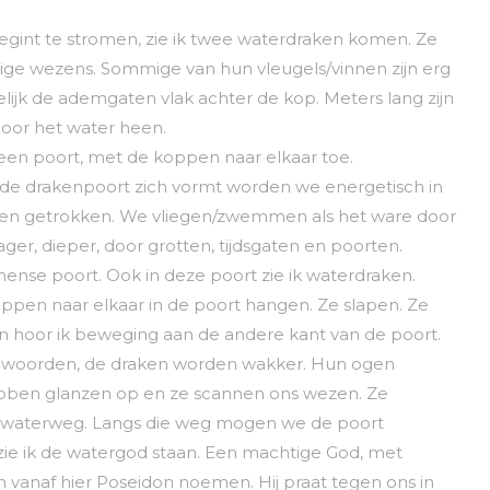
begint te stromen, zie ik twee waterdraken komen. Ze
htige wezens. Sommige van hun vleugels/vinnen zijn erg
delijk de ademgaten vlak achter de kop. Meters lang zijn
oor het water heen.
een poort, met de koppen naar elkaar toe.
de drakenpoort zich vormt worden we energetisch in
heen getrokken. We vliegen/zwemmen als het ware door
er, dieper, door grotten, tijdsgaten en poorten.
mense poort. Ook in deze poort zie ik waterdraken.
oppen naar elkaar in de poort hangen. Ze slapen. Ze
 hoor ik beweging aan de andere kant van de poort.
e woorden, de draken worden wakker. Hun ogen
ubben glanzen op en ze scannen ons wezen. Ze
en waterweg. Langs die weg mogen we de poort
 zie ik de watergod staan. Een machtige God, met
 vanaf hier Poseidon noemen. Hij praat tegen ons in