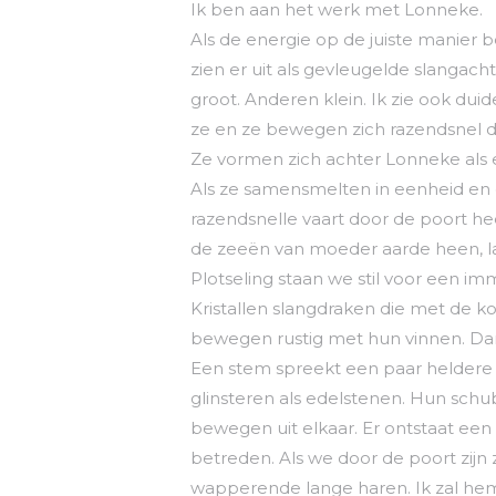
Ik ben aan het werk met Lonneke.
Als de energie op de juiste manier 
zien er uit als gevleugelde slangac
groot. Anderen klein. Ik zie ook dui
ze en ze bewegen zich razendsnel d
Ze vormen zich achter Lonneke als 
Als ze samensmelten in eenheid en 
razendsnelle vaart door de poort 
de zeeën van moeder aarde heen, lag
Plotseling staan we stil voor een im
Kristallen slangdraken die met de k
bewegen rustig met hun vinnen. Dan
Een stem spreekt een paar helder
glinsteren als edelstenen. Hun sch
bewegen uit elkaar. Er ontstaat e
betreden. Als we door de poort zijn
wapperende lange haren. Ik zal hem