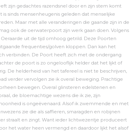
ft zijn gedachtes razendsnel door en zijn stem komt
et is sinds mensenheugenis geleden dat menselijke
den. Maar met alle veranderingen die gaande zijn in de
mag ook de oerwaterpoort zijn werk gaan doen. Volgens
eraarde uit de tijd omhoog getrild. Deze Poorten
 uitgaande frequenties/golven kloppen. Dan kan het
ch verbinden. De Poort heeft zich met de ondergang
hter de poort is zo ongelooflijk helder dat het lijkt of
ig. De helderheid van het tafereel is niet te beschrijven,
pad verder vervolgen zie ik overal beweging. Prachtige
 doorheen bewegen. Overal glinsteren edelstenen en
oraal, de bloemachtige wezens die ik zie, zijn
schoonheid is ongeëvenaard. Alsof ik zwemmende en met
ezens zie die als saffieren, smaragden en robijnen
ater straalt en zingt. Want ieder lichtwezentje produceert
or het water heen vermengd en daardoor lijkt het alsof