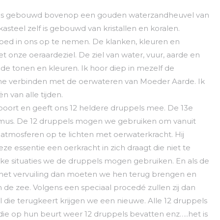
t is gebouwd bovenop een gouden waterzandheuvel van
 kasteel zelf is gebouwd van kristallen en koralen.
oed in ons op te nemen. De klanken, kleuren en
nze oeraardeziel. De ziel van water, vuur, aarde en
t de tonen en kleuren. Ik hoor diep in mezelf de
 me verbinden met de oerwateren van Moeder Aarde. Ik
van alle tijden.
poort en geeft ons 12 heldere druppels mee. De 13e
thymus. De 12 druppels mogen we gebruiken om vanuit
atmosferen op te lichten met oerwaterkracht. Hij
e essentie een oerkracht in zich draagt die niet te
welke situaties we de druppels mogen gebruiken. En als de
et vervuiling dan moeten we hen terug brengen en
 de zee. Volgens een speciaal procedé zullen zij dan
 die terugkeert krijgen we een nieuwe. Alle 12 druppels
ie op hun beurt weer 12 druppels bevatten enz…..het is