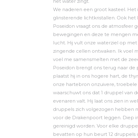
het water zingt.
We naderen een groot kasteel. He
glinsterende lichtkristallen. Ook het
Poseidon vraagt ons de atmosfeer g
bewegingen en deze te mengen met o
lucht. Hij vult onze waterziel op me
zingende cellen ontwaken. Ik voel
voel me samensmelten met de zeeën 
Poseidon brengt ons terug naar de 
plaatst hij in ons hogere hart, de 
onze hartebron onzuivere, troebele 
waarschuwt ons dat 1 druppel van dez
evenaren valt. Hij laat ons zien in 
druppels zich volgezogen hebben m
voor de Drakenpoort leggen. Diep in
gereinigd worden. Voor elke druppel
bevatten op hun beurt 12 druppels d