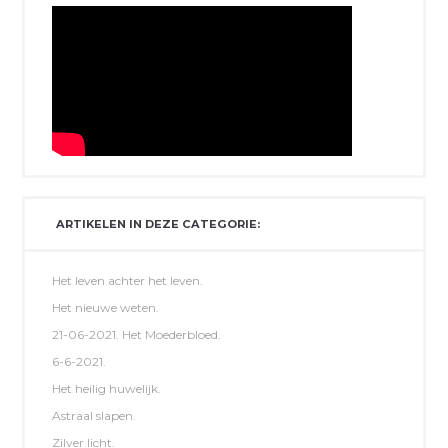
ARTIKELEN IN DEZE CATEGORIE:
Het leven achter het leven.
Het nieuwe weten.
21-06-2021. Het Moederbloed.
6-6-2021.
Het heilig huwelijk.
Astraal slapen.
Zilver licht.