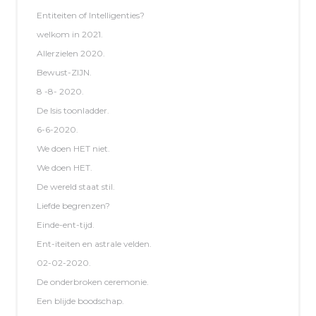
Entiteiten of Intelligenties?
welkom in 2021.
Allerzielen 2020.
Bewust-ZIJN.
8 -8- 2020.
De Isis toonladder.
6-6-2020.
We doen HET niet.
We doen HET.
De wereld staat stil.
Liefde begrenzen?
Einde-ent-tijd.
Ent-iteiten en astrale velden.
02-02-2020.
De onderbroken ceremonie.
Een blijde boodschap.