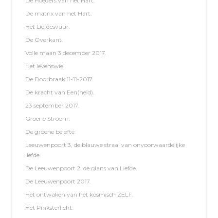
De Hoeders van het Hart.
De matrix van het Hart.
Het Liefdesvuur.
De Overkant.
Volle maan 3 december 2017.
Het levenswiel
De Doorbraak 11-11-2017.
De kracht van Een(heid).
23 september 2017.
Groene Stroom.
De groene belofte.
Leeuwenpoort 3, de blauwe straal van onvoorwaardelijke
liefde.
De Leeuwenpoort 2, de glans van Liefde.
De Leeuwenpoort 2017.
Het ontwaken van het kosmisch ZELF.
Het Pinksterlicht.