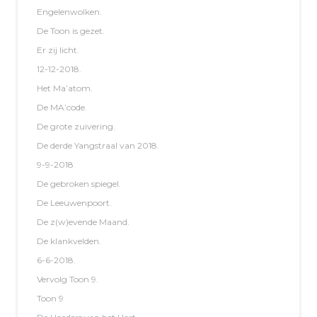
Engelenwolken.
De Toon is gezet.
Er zij licht.
12-12-2018.
Het Ma’atom.
De MA’code.
De grote zuivering.
De derde Yangstraal van 2018.
9-9-2018
De gebroken spiegel.
De Leeuwenpoort.
De z(w)evende Maand.
De klankvelden.
6-6-2018.
Vervolg Toon 9.
Toon 9