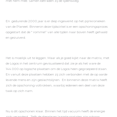
met hem mee. Samen betraden zij de lijdensweg.
En gedurende 2000 jaar is er diep ingewerkt op het pijnkronieken
van de Planeet. Binnenin deze tijdscirkel is er een opschoningsproces
opgestart dat de “ rommel” van alle tijden naar boven heeft gehaald
en gezuiverd.
Het is moeilijk uit te leggen. Maar als je goed kijkt naar de matrix, met
de Logos in het centrum gevisualiseerd dat zie je als het ware de
144.000 op logische plaatsen om de Logos heen gegroepeerd staan.
En vanuit deze plaatsen hebben zij zich verbonden met de op aarde
levende mens en zijn geslachtslijnen. En binnenin deze matrix heeft
zich de opschoning voltrokken, waarbij iedereen een deel van deze
taak op zich nam.
Nu is dit opschonen klaar. Binnen het tijd vacuüm heeft de energie
zich veranderd. Zelfs de diepste en laagste portalen zijn schoon