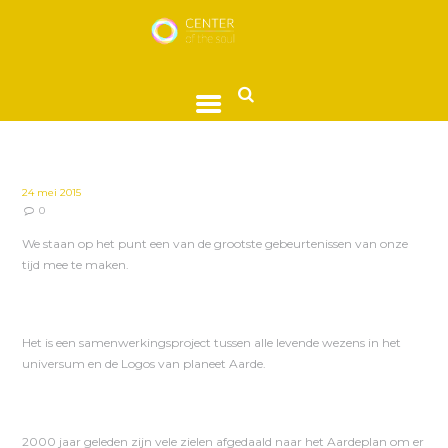
24 mei 2015
0
We staan op het punt een van de grootste gebeurtenissen van onze
tijd mee te maken.
Het is een samenwerkingsproject tussen alle levende wezens in het
universum en de Logos van planeet Aarde.
2000 jaar geleden zijn vele zielen afgedaald naar het Aardeplan om er