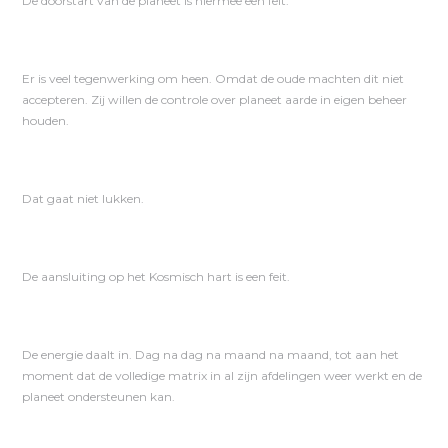
De doorstart van de planeet is hiermee een feit.
Er is veel tegenwerking om heen. Omdat de oude machten dit niet
accepteren. Zij willen de controle over planeet aarde in eigen beheer
houden.
Dat gaat niet lukken.
De aansluiting op het Kosmisch hart is een feit.
De energie daalt in. Dag na dag na maand na maand, tot aan het
moment dat de volledige matrix in al zijn afdelingen weer werkt en de
planeet ondersteunen kan.