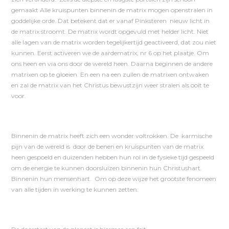
gemaakt Alle kruispunten binnenin de matrix mogen openstralen in
goddelijke orde. Dat betekent dat er vanaf Pinksteren nieuw licht in
de matrix stroomt. De matrix wordt opgevuld met helder licht. Niet
alle lagen van de matrix worden tegelijkertijd geactiveerd, dat zou niet
kunnen. Eerst activeren we de aardematrix, nr 6 op het plaatje. Om
ons heen en via ons door de wereld heen. Daarna beginnen de andere
matrixen op te gloeien. En een na een zullen de matrixen ontwaken
en zal de matrix van het Christus bewustzijn weer stralen als ooit te
voor.
Binnenin de matrix heeft zich een wonder voltrokken. De karmische
pijn van de wereld is door de benen en kruispunten van de matrix
heen gespoeld en duizenden hebben hun rol in de fysieke tijd gespeeld
om de energie te kunnen doorsluizen binnenin hun Christushart.
Binnenin hun mensenhart. Om op deze wijze het grootste fenomeen
van alle tijden in werking te kunnen zetten.