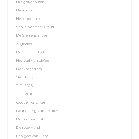
Het gouden zelf.
Bevrijding.
Het gouden ei.
Van Zilver naar Goud.
De Sterrensmidse
Zegevieren
De Taal van Licht
Het pad van Liefde
De Omzetters
Verrijking
11-11-2016
21-9-2016
Goddelijke bliksem
De indaling van het licht
De deur is dicht
De roze hand
Een golf van Licht