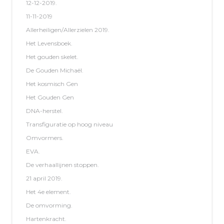
12-12-2019.
11-11-2019
Allerheiligen/Allerzielen 2019.
Het Levensboek.
Het gouden skelet.
De Gouden Michaël.
Het kosmisch Gen
Het Gouden Gen
DNA-herstel.
Transfiguratie op hoog niveau
Omvormers.
EVA.
De verhaallijnen stoppen.
21 april 2019.
Het 4e element.
De omvorming.
Hartenkracht.