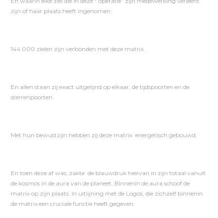
En waarin elke ziel die in deze “ operatie” zijn medewerking verleent
zijn of haar plaats heeft ingenomen.
144.000 zielen zijn verbonden met deze matrix.
En allen staan zij exact uitgelijnd op elkaar, de tijdspoorten en de
sterrenpoorten.
Met hun bewustzijn hebben zij deze matrix energetisch gebouwd.
En toen deze af was, zakte de blauwdruk hiervan in zijn totaal vanuit
de kosmos in de aura van de planeet. Binnenin de aura schoof de
matrix op zijn plaats. In uitlijning met de Logos, die zichzelf binnenin
de matrix een cruciale functie heeft gegeven.