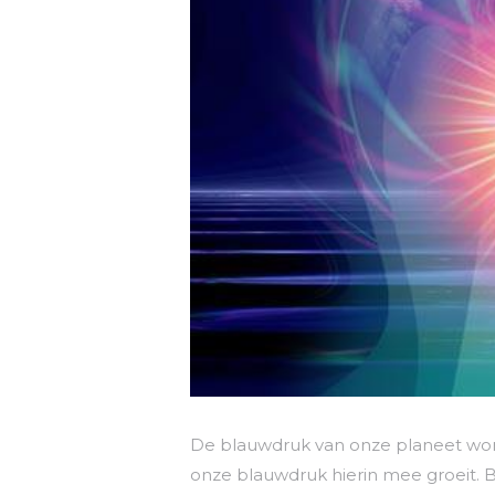
De blauwdruk van onze planeet wor
onze blauwdruk hierin mee groeit. B