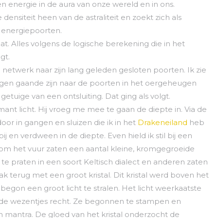
n energie in de aura van onze wereld en in ons.
 densiteit heen van de astraliteit en zoekt zich als
 energiepoorten.
gaat. Alles volgens de logische berekening die in het
gt.
netwerk naar zijn lang geleden gesloten poorten. Ik zie
ingen gaande zijn naar de poorten in het oergeheugen
etuige van een ontsluiting. Dat ging als volgt.
t licht. Hij vroeg me mee te gaan de diepte in. Via de
r in gangen en sluizen die ik in het
Drakeneiland
heb
ij en verdween in de diepte. Even hield ik stil bij een
dom het vuur zaten een aantal kleine, kromgegroeide
e praten in een soort Keltisch dialect en anderen zaten
k terug met een groot kristal. Dit kristal werd boven het
egon een groot licht te stralen. Het licht weerkaatste
e wezentjes recht. Ze begonnen te stampen en
an mantra. De gloed van het kristal onderzocht de