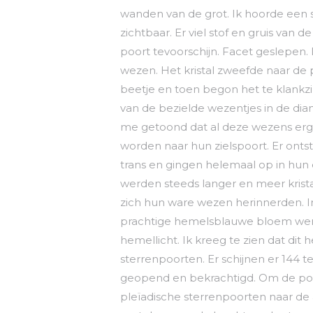
wanden van de grot. Ik hoorde een 
zichtbaar. Er viel stof en gruis van
poort tevoorschijn. Facet geslepen. 
wezen. Het kristal zweefde naar de p
beetje en toen begon het te klankz
van de bezielde wezentjes in de dia
me getoond dat al deze wezens erge
worden naar hun zielspoort. Er onts
trans en gingen helemaal op in hun 
werden steeds langer en meer krista
zich hun ware wezen herinnerden. I
prachtige hemelsblauwe bloem werd z
hemellicht. Ik kreeg te zien dat dit
sterrenpoorten. Er schijnen er 144 te
geopend en bekrachtigd. Om de poor
pleïadische sterrenpoorten naar de 