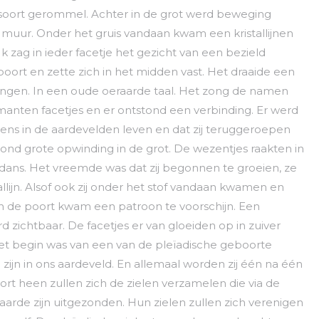
soort gerommel. Achter in de grot werd beweging
 de muur. Onder het gruis vandaan kwam een kristallijnen
Ik zag in ieder facetje het gezicht van een bezield
oort en zette zich in het midden vast. Het draaide een
ingen. In een oude oeraarde taal. Het zong de namen
manten facetjes en er ontstond een verbinding. Er werd
ns in de aardevelden leven en dat zij teruggeroepen
tond grote opwinding in de grot. De wezentjes raakten in
dans. Het vreemde was dat zij begonnen te groeien, ze
llijn. Alsof ook zij onder het stof vandaan kwamen en
n de poort kwam een patroon te voorschijn. Een
ichtbaar. De facetjes er van gloeiden op in zuiver
 het begin was van een van de pleïadische geboorte
 zijn in ons aardeveld. En allemaal worden zij één na één
t heen zullen zich de zielen verzamelen die via de
aarde zijn uitgezonden. Hun zielen zullen zich verenigen