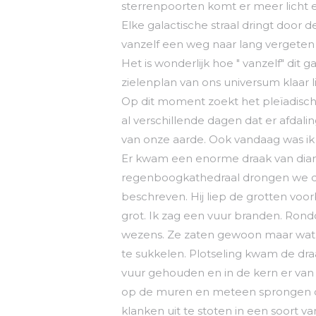
sterrenpoorten komt er meer licht e
Elke galactische straal dringt door de
vanzelf een weg naar lang vergeten
Het is wonderlijk hoe " vanzelf" dit 
zielenplan van ons universum klaar li
Op dit moment zoekt het pleïadisch 
al verschillende dagen dat er afdal
van onze aarde. Ook vandaag was ik g
Er kwam een enorme draak van diaman
regenboogkathedraal drongen we doo
beschreven. Hij liep de grotten voorb
grot. Ik zag een vuur branden. Ron
wezens. Ze zaten gewoon maar wat t
te sukkelen. Plotseling kwam de draa
vuur gehouden en in de kern er van b
op de muren en meteen sprongen d
klanken uit te stoten in een soort v