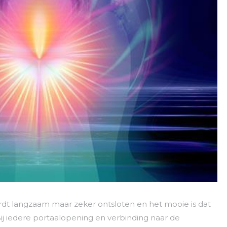
dt langzaam maar zeker ontsloten en het mooie is dat
ij iedere portaalopening en verbinding naar de