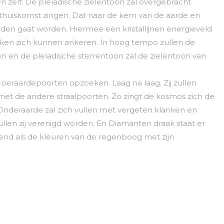
n zelf. De pleïadische zielentoon zal overgebracht
 thuiskomst zingen. Dat naar de kern van de aarde en
den gaat worden. Hiermee een kristallijnen energieveld
nken zich kunnen ankeren. In hoog tempo zullen de
n en de pleïadische sterrentoon zal de zielentoon van
n oeraardepoorten opzoeken. Laag na laag. Zij zullen
met de andere straalpoorten. Zo zingt de kosmos zich de
Onderaarde zal zich vullen met vergeten klanken en
zullen zij verenigd worden. En Diamanten draak staat er
lend als de kleuren van de regenboog met zijn