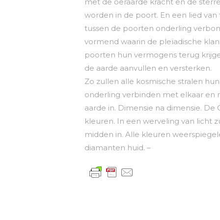
met de oeraarde kracht en de sterre
worden in de poort. En een lied van
tussen de poorten onderling verbon
vormend waarin de pleïadische kla
poorten hun vermogens terug krijge
de aarde aanvullen en versterken.
Zo zullen alle kosmische stralen hu
onderling verbinden met elkaar en 
aarde in. Dimensie na dimensie. De 
kleuren. In een werveling van licht 
midden in. Alle kleuren weerspiege
diamanten huid. –