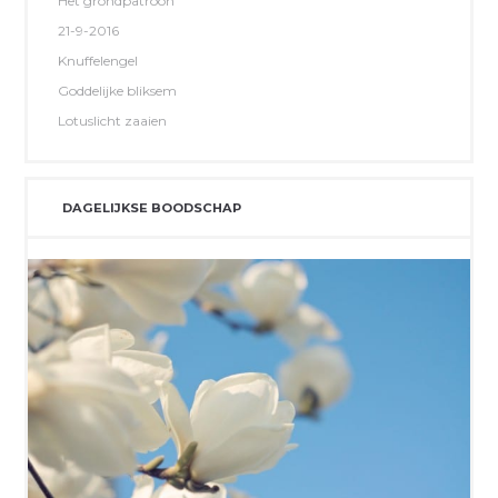
Het grondpatroon
21-9-2016
Knuffelengel
Goddelijke bliksem
Lotuslicht zaaien
DAGELIJKSE BOODSCHAP