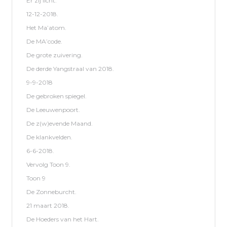
Er zij licht.
12-12-2018.
Het Ma’atom.
De MA’code.
De grote zuivering.
De derde Yangstraal van 2018.
9-9-2018
De gebroken spiegel.
De Leeuwenpoort.
De z(w)evende Maand.
De klankvelden.
6-6-2018.
Vervolg Toon 9.
Toon 9
De Zonneburcht.
21 maart 2018.
De Hoeders van het Hart.