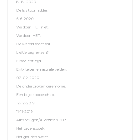
8 -8- 2020.
De Isis toonladder.
6-6-2020.
We doen HET niet.
We doen HET.
De wereld staat stil.
Liefde begrenzen?
Einde-ent-tijd.
Ent-iteiten en astrale velden.
02-02-2020.
De onderbroken ceremonie.
Een blijde boodschap.
12-12-2019.
11-11-2019
Allerheiligen/Allerzielen 2019.
Het Levensboek.
Het gouden skelet.