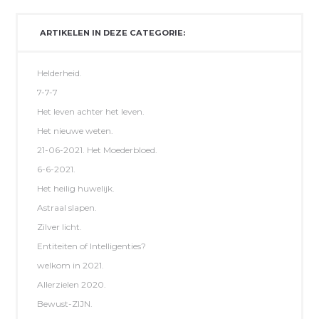
ARTIKELEN IN DEZE CATEGORIE:
Helderheid.
7-7-7
Het leven achter het leven.
Het nieuwe weten.
21-06-2021. Het Moederbloed.
6-6-2021.
Het heilig huwelijk.
Astraal slapen.
Zilver licht.
Entiteiten of Intelligenties?
welkom in 2021.
Allerzielen 2020.
Bewust-ZIJN.